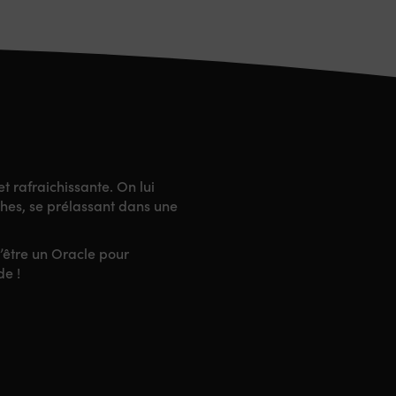
t rafraichissante. On lui
hes, se prélassant dans une
d’être un Oracle pour
de !