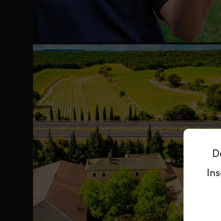
D
Ins