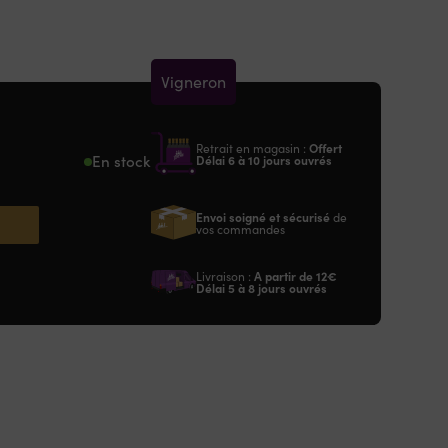
Vigneron
Retrait en magasin :
Offert
En stock
Délai 6 à 10 jours ouvrés
Envoi soigné et sécurisé
de
vos commandes
Livraison :
A partir de
12€
Délai 5 à 8 jours ouvrés