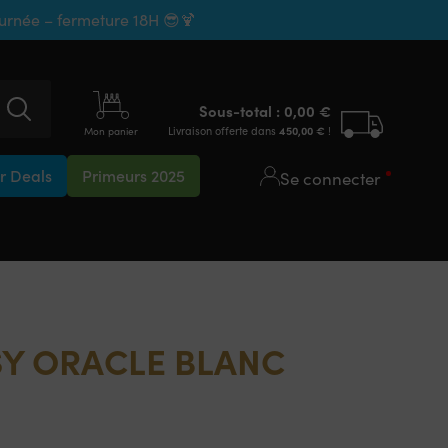
ournée – fermeture 18H 😎🍹
Sous-total :
0,00
€
Livraison offerte dans
450,00
€
!
Mon panier
 Deals
Primeurs 2025
Se connecter
SY ORACLE BLANC