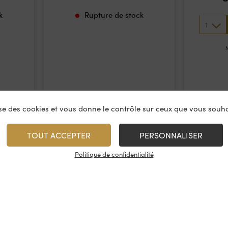
k
Rupture de stock
1
M
lise des cookies et vous donne le contrôle sur ceux que vous souha
TOUT ACCEPTER
PERSONNALISER
Politique de confidentialité
vices
À propos
On rest
es & restauration
Le concept
Les cave