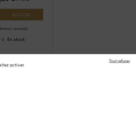
AJOUTER
inimum 1 produit(s)
En stock
Tout refuser
itez activer
e en contact ?
s