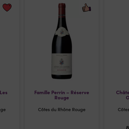
Les
Famille Perrin – Réserve
Châte
Rouge
O
uge
Côtes du Rhône Rouge
Côte