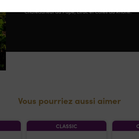
chers à Florian André. Aujourd’hui le domaine comp
Châteauneuf du Pape, Lirac et Côtes du Rhône.
Vous pourriez aussi aimer
CLASSIC