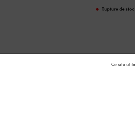
Rupture de stoc
Ce site uti
Nos ser
Entrepris