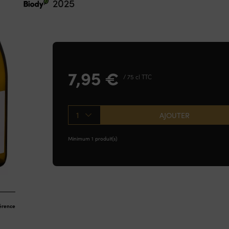
2025
7,95
€
/ 75 cl TTC
1
AJOUTER
Minimum 1 produit(s)
férence