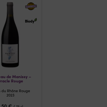
au de Manissy –
racle Rouge
s du Rhône Rouge
2023
8,50
€
/
75 cl