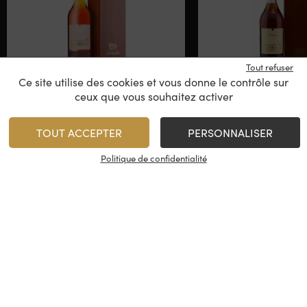
Tout refuser
Ce site utilise des cookies et vous donne le contrôle sur
ceux que vous souhaitez activer
Château de Laubade
Château de L
Millésimé 2008
Millésimé 
TOUT ACCEPTER
PERSONNALISER
Bas-Armagnac
Bas-Armag
2008
1990
Politique de confidentialité
78,00
€
105,00
€
/
70 cl
1
1
AJOUTER
AJO
Minimum 1 produit(s)
Minimum 1 produit(s)
En stock
En stock