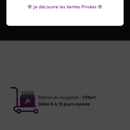
🌸
Je découvre les Ventes Privées
🌸
Offert
Retrait en magasin :
Délai 6 à 10 jours ouvrés