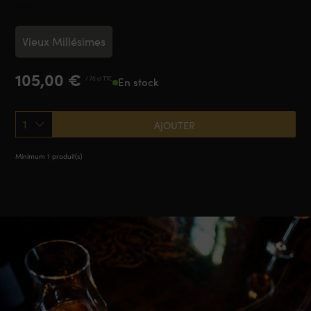
1990
Vieux Millésimes
105,00
€
/ 70 cl TTC
En stock
1
AJOUTER
Minimum 1 produit(s)