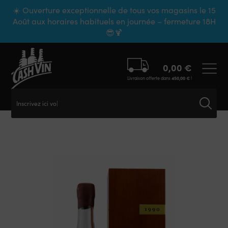
Panneau de gestion des cookies
☀️ Ouverture exceptionnelle de tous vos magasins le 15
Août aux horaires habituels en journée – fermeture 18H
😎🍹
0,00
€
Livraison offerte dans
450,00
€
!
Inscrivez ici votr