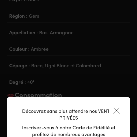
Région :
Gers
Appellation :
Bas-Armagnac
Couleur :
Ambrée
Cépage :
Baco, Ugni Blanc et Colombard
Degré :
40°
Consommation
Découvrez sans plus attendre nos VENTES
Accord parfait :
Digestif, chocolat, fromage de
PRIVÉES
caractère, cannelé, tarte tatin
Inscrivez-vous à notre Carte de Fidélité et
profitez de nombreux avantages
Préparation :
Sec