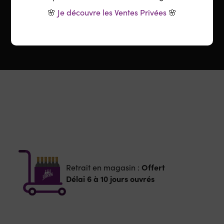
🌸
Je découvre les Ventes Privées
🌸
Offert
Retrait en magasin :
Délai 6 à 10 jours ouvrés