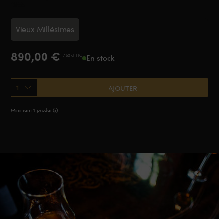
1955
Vieux Millésimes
890,00
€
/ 50 cl TTC
En stock
1
AJOUTER
Minimum 1 produit(s)