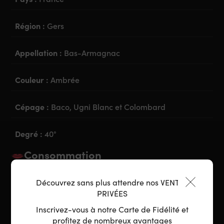
Région :
Gers
Appellation :
Bas-Armagnac
Couleur :
Ambrée
Cépage :
Baco, Ugni Blanc et Colombard
Degré :
40°
Consommation
Découvrez sans plus attendre nos VENTES
Accord parfait :
Digestif, chocolat, fromage de
PRIVÉES
caractère, cannelé, tarte tatin
Inscrivez-vous à notre Carte de Fidélité et
profitez de nombreux avantages
Préparation :
Sec