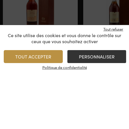
Tout refuser
Ce site utilise des cookies et vous donne le contrôle sur
ceux que vous souhaitez activer
Château de Laubade
Château de L
Millésimé 2004
Millésimé 
TOUT ACCEPTER
PERSONNALISER
Bas-Armagnac
Bas-Armag
2004
1990
Politique de confidentialité
79,00
€
105,00
€
/
70 cl
1
1
AJOUTER
AJO
Minimum 1 produit(s)
Minimum 1 produit(s)
En stock
En stock