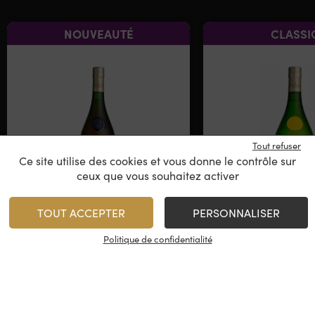
NOUVEAUTÉ
CLASSI
Tout refuser
Ce site utilise des cookies et vous donne le contrôle sur
ceux que vous souhaitez activer
Domaine Brana – Prune
Domaine Brana
TOUT ACCEPTER
PERSONNALISER
Eau de vie
Politique de confidentialité
France
79,00
€
79,00
€
/
/
50 cl