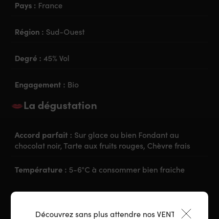
Pays :
France
Région :
Sud-Ouest
Degré :
45% Vol
Engagement :
Bio
La dégustation
Accord parfait :
Sur glace ou bien Fondant au
chocolat noir, Tarte aux fruits rouges, Chèvre frais
Température :
5-6°C à consommer bien fraiche
Découvrez sans plus attendre nos VENTES