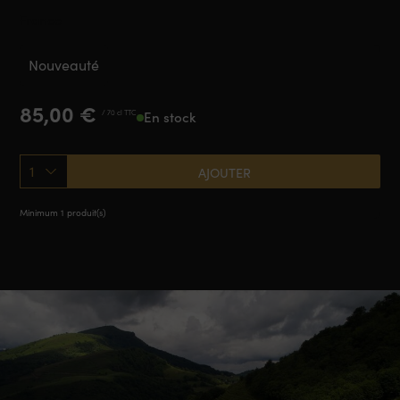
France
Nouveauté
85,00
€
/ 70 cl TTC
En stock
1
AJOUTER
Minimum 1 produit(s)