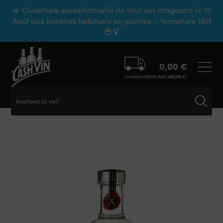
Panneau de gestion des cookies
☀️ Ouverture exceptionnelle de tous vos magasins le 15
Août aux horaires habituels en journée – fermeture 18H
😎🍹
0,00
€
Livraison offerte dans
450,00
€
!
Inscrivez ici votre