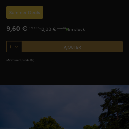
Summer Deals
Le
Le
9,60
€
12,00
€
/ 75 cl TTC
En stock
/ 75 cl TTC
prix
prix
initial
actuel
était :
est :
1
AJOUTER
12,00 €.
9,60 €.
Minimum 1 produit(s)