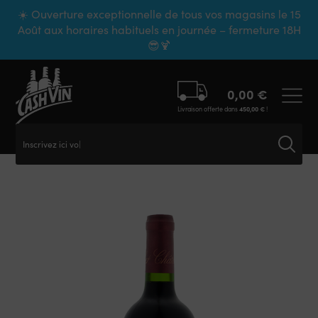
Panneau de gestion des cookies
☀️ Ouverture exceptionnelle de tous vos magasins le 15
Août aux horaires habituels en journée – fermeture 18H
😎🍹
0,00
€
Livraison offerte dans
450,00
€
!
Inscrivez ici votr