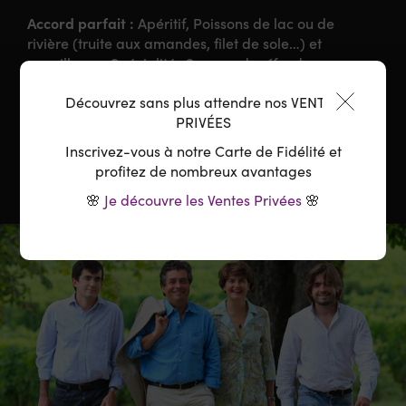
Accord parfait :
Apéritif, Poissons de lac ou de
rivière (truite aux amandes, filet de sole…) et
coquillages. Spécialités Savoyardes (fondue,
raclette, tourtes et tartiflettes…)
Découvrez sans plus attendre nos VENTES
PRIVÉES
Température :
10-12°C
Inscrivez-vous à notre Carte de Fidélité et
profitez de nombreux avantages
🌸
Je découvre les Ventes Privées
🌸