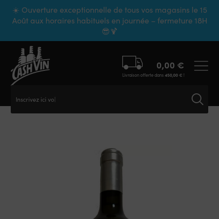
Panneau de gestion des cookies
☀️ Ouverture exceptionnelle de tous vos magasins le 15
Août aux horaires habituels en journée – fermeture 18H
😎🍹
0,00
€
Livraison offerte dans
450,00
€
!
Inscrivez ici votr