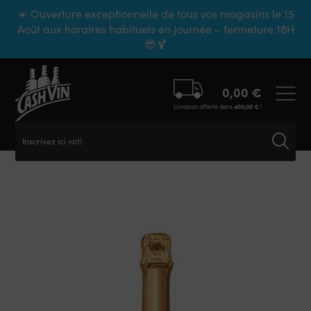
Panneau de gestion des cookies
☀️ Ouverture exceptionnelle de tous vos magasins le 15
Août aux horaires habituels en journée – fermeture 18H
😎🍹
0,00
€
Livraison offerte dans
450,00
€
!
Inscrivez ici votre