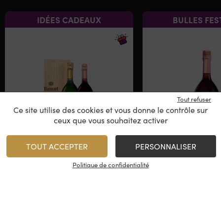
IDÉES CADEAUX
BULLES FES
Tout refuser
Ce site utilise des cookies et vous donne le contrôle sur
ceux que vous souhaitez activer
Duo R de Ruinart
Ruinart – 
TOUT ACCEPTER
PERSONNALISER
Coffret Bois
Brut
Politique de confidentialité
Champagne
Champag
170,00
€
89,00
€
/
Coffret