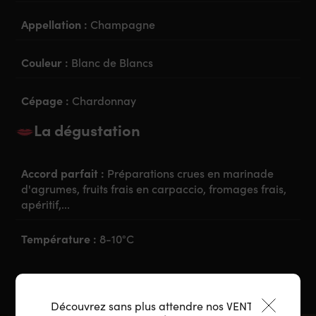
Appellation :
Champagne
Couleur :
Blanc de Blancs
Cépage :
Chardonnay
La dégustation
Accord parfait :
Préparations crues en marinade
d'agrumes, fruits frais en carpaccio, fromages frais,
apéritif,...
Température :
8-10°C
Découvrez sans plus attendre nos VENTES