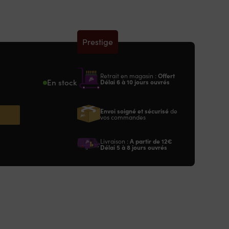
Prestige
Retrait en magasin :
Offert
En stock
Délai 6 à 10 jours ouvrés
Envoi soigné et sécurisé
de
vos commandes
Livraison :
A partir de
12€
Délai 5 à 8 jours ouvrés