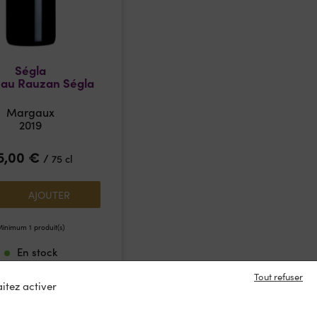
Ségla
au Rauzan Ségla
Margaux
2019
5,00
€
/
75 cl
AJOUTER
inimum 1 produit(s)
En stock
Tout refuser
itez activer