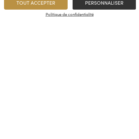
TOUT ACCEPTER
PERSONNALISER
Politique de confidentialité
vices
À propos
On rest
es & restauration
Le concept
Les cave
artenaire
La fidélité
Nous con
, événements
Les évènements
Nos résea
tireuse à bière
Candidatures
© Cash Vin 2026, tous droits rése
s
Conditions générales de vente