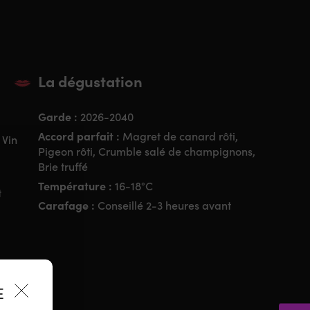
La dégustation
Garde :
2026-2040
Accord parfait :
Magret de canard rôti,
 Vin
Pigeon rôti, Crumble salé de champignons,
Brie truffé
Température :
16-18°C
t
Carafage :
Conseillé 2-3 heures avant
ES