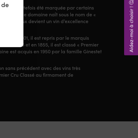
Aidez-moi à choisir ! 🤔
z de
. Elle a toutefois été marquée par certains
16ᵉ siècle, le domaine naît sous le nom de «
eau Margaux devient un vin d’excellence
aux. En 1801, il est repris par le marquis
it en 1815 et en 1855, il est classé « Premier
ne est acquis en 1950 par la famille Ginestet
on sans précédent avec des vins très
remier Cru Classé au firmament de