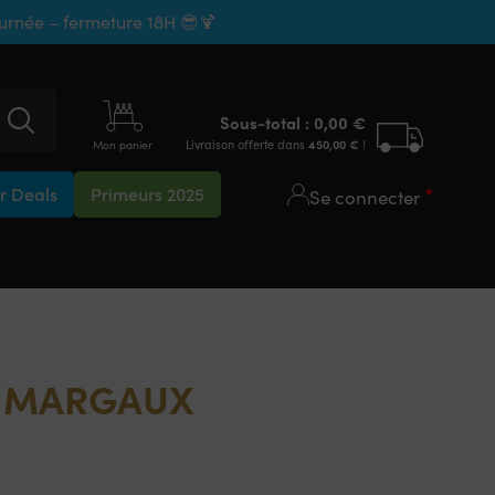
ournée – fermeture 18H 😎🍹
Sous-total :
0,00
€
Livraison offerte dans
450,00
€
!
Mon panier
 Deals
Primeurs 2025
Se connecter
E MARGAUX