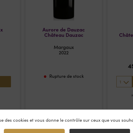
ux
Aurore de Dauzac
Château Dauzac
Châte
Margaux
2022
4
l
Rupture de stock
1
M
lise des cookies et vous donne le contrôle sur ceux que vous souha