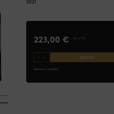
2021
223,00
€
/ 75 cl TTC
1
AJOUTER
Minimum 1 produit(s)
férence