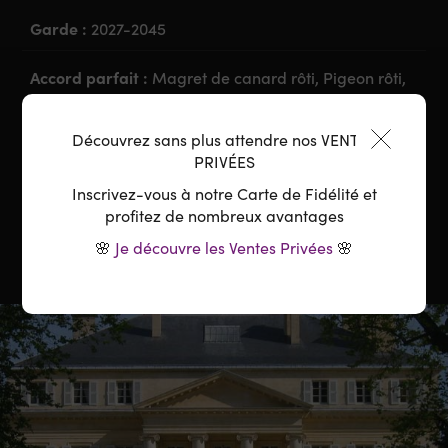
Garde :
2027-2045
Accord parfait :
Magret de canard rôti, Pigeon rôti,
Crumble salé de champignons, Brie truffé
Découvrez sans plus attendre nos VENTES
Température :
16-18°C
PRIVÉES
Inscrivez-vous à notre Carte de Fidélité et
Carafage :
Conseillé 2-3 heures avant
profitez de nombreux avantages
🌸
Je découvre les Ventes Privées
🌸