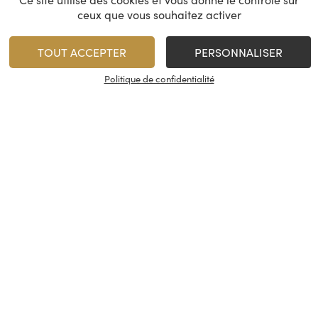
ceux que vous souhaitez activer
TOUT ACCEPTER
PERSONNALISER
Politique de confidentialité
Château Margaux
Aurore de D
1er Cru Classé
Château Da
Margaux
Margau
2021
2022
714,00
€
/
75 cl
Rupture de stock
1
AJOUTER
Minimum 1 produit(s)
En stock