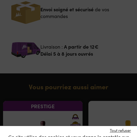
Envoi soigné et sécurisé
de vos
commandes
A partir de
12€
Livraison :
Délai 5 à 8 jours ouvrés
Vous pourriez aussi aimer
PRESTIGE
Tout refuser
Ce site utilise des cookies et vous donne le contrôle sur