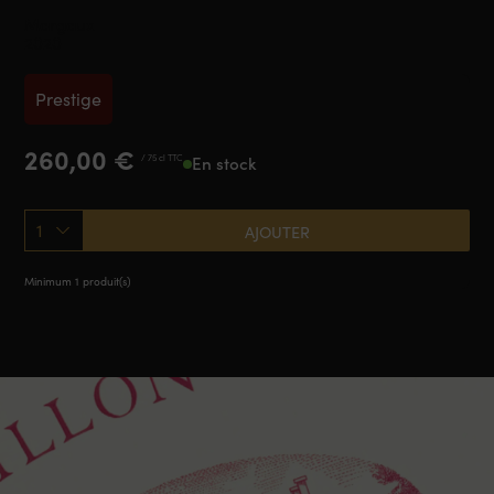
Margaux
2020
Prestige
260,00
€
/ 75 cl TTC
En stock
1
AJOUTER
Minimum 1 produit(s)