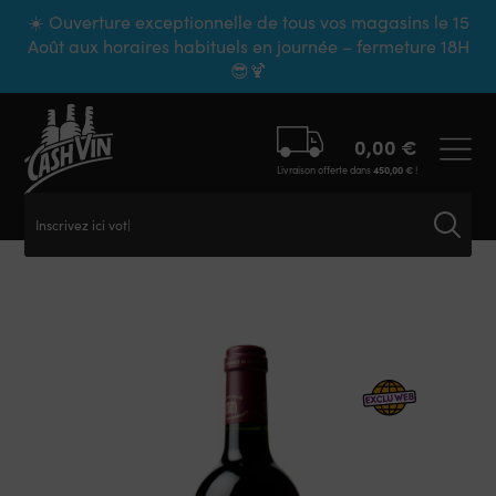
Panneau de gestion des cookies
☀️ Ouverture exceptionnelle de tous vos magasins le 15
Août aux horaires habituels en journée – fermeture 18H
😎🍹
0,00
€
Livraison offerte dans
450,00
€
!
Inscrivez ici votre