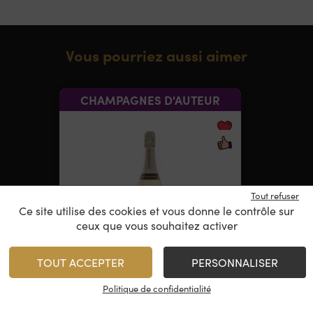
Vous pourriez aussi aimer
CHAMPAGNES D'AUTEUR
Tout refuser
Ce site utilise des cookies et vous donne le contrôle sur
ceux que vous souhaitez activer
TOUT ACCEPTER
PERSONNALISER
Paul Dangin & Fils –
Carte Blanche
Politique de confidentialité