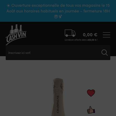
Panneau de gestion des cookies
☀️ Ouverture exceptionnelle de tous vos magasins le 15
Août aux horaires habituels en journée – fermeture 18H
😎🍹
0,00
€
Livraison offerte dans
450,00
€
!
Inscrivez ici votre