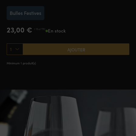
Bulles Festives
23,00
€
/ 75 cl TTC
En stock
1
AJOUTER
Minimum 1 produit(s)