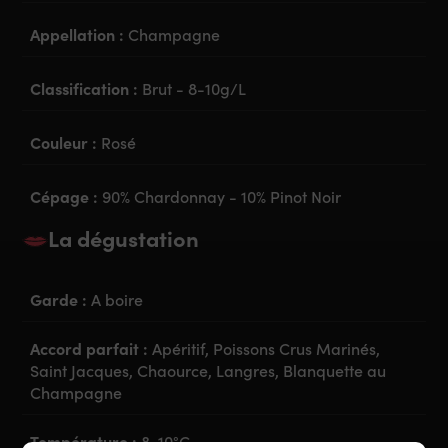
Appellation :
Champagne
Classification :
Brut - 8-10g/L
Couleur :
Rosé
Cépage :
90% Chardonnay - 10% Pinot Noir
La dégustation
Garde :
A boire
Accord parfait :
Apéritif, Poissons Crus Marinés,
Saint Jacques, Chaource, Langres, Blanquette au
Champagne
Température :
8-10°C