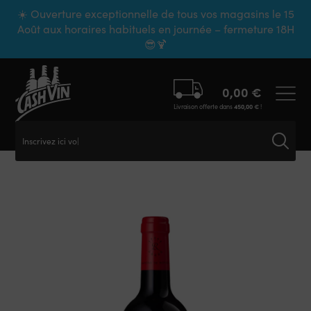
Panneau de gestion des cookies
☀️ Ouverture exceptionnelle de tous vos magasins le 15
Août aux horaires habituels en journée – fermeture 18H
😎🍹
0,00
€
Livraison offerte dans
450,00
€
!
Inscrivez ici votr