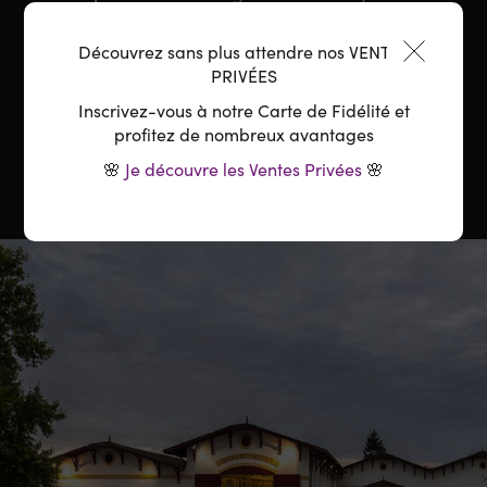
Sauce, Gibiers, Volaille braisée, Aperitif, Tapas
Découvrez sans plus attendre nos VENTES
Température :
16-18°C
PRIVÉES
Inscrivez-vous à notre Carte de Fidélité et
Carafage :
2h avant service
profitez de nombreux avantages
🌸
Je découvre les Ventes Privées
🌸