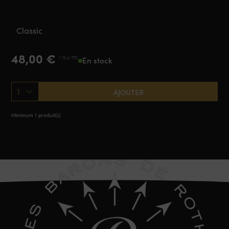
2020
Classic
48,00
€
/ 75 cl TTC
En stock
1
AJOUTER
Minimum 1 produit(s)