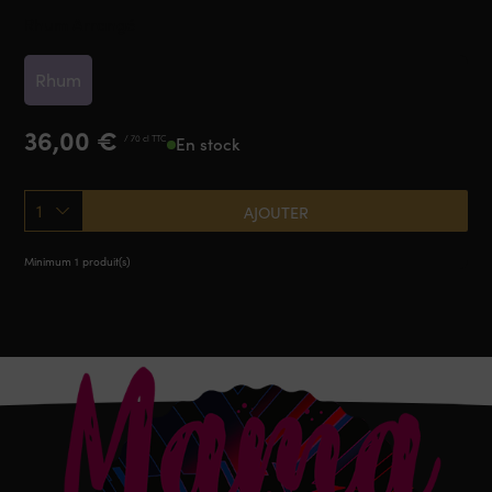
Rhum Arrangé
Rhum
36,00
€
/ 70 cl TTC
En stock
1
AJOUTER
Minimum 1 produit(s)