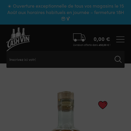
Panneau de gestion des cookies
☀️ Ouverture exceptionnelle de tous vos magasins le 15
Août aux horaires habituels en journée – fermeture 18H
😎🍹
0,00
€
Livraison offerte dans
450,00
€
!
Inscrivez ici votre