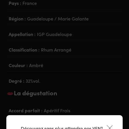
Pays :
France
Région :
Guadeloupe / Marie Galante
Appellation :
IGP Guadeloupe
Classification :
Rhum Arrangé
Couleur :
Ambré
Degré :
32%vol.
La dégustation
Accord parfait :
Apéritif Frais
Découvrez sans plus attendre nos VENTES