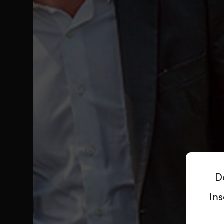
D
Ins