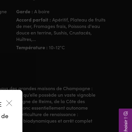
Garde :
gne
A boire
Accord parfait :
Apéritif, Plateau de fruits
de mer, Fromages frais, Poissons d'eau
douce en terrine, Sushis, Crustacés,
Huîtres,...
Température :
10-12°C
 pays des grandes maisons de Champagne :
suite parce qu’elle possède un vaste vignoble
de la Montagne de Reims, de la Côte des
ES
nement est donc essentiellement autonome
e à une viticulture de renaissance :
z de
es, composts biodynamiques et arrêt complet