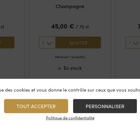
Champagne
45,00
€
/
 cl
75 cl
1
1
R
AJOUTER
Minimum 1 produit(s)
En stock
lise des cookies et vous donne le contrôle sur ceux que vous souha
TOUT ACCEPTER
PERSONNALISER
Politique de confidentialité