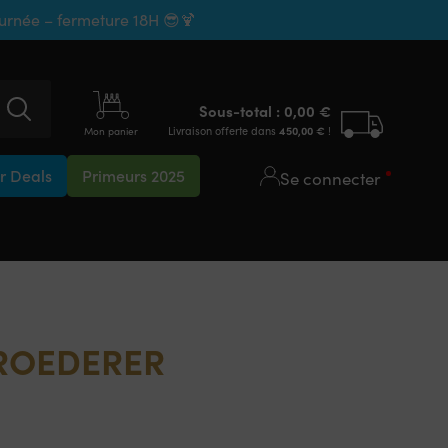
ournée – fermeture 18H 😎🍹
Sous-total :
0,00
€
Livraison offerte dans
450,00
€
!
Mon panier
 Deals
Primeurs 2025
Se connecter
 ROEDERER