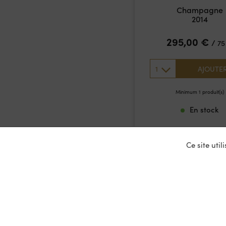
Champagne
2014
295,00
€
/
75
1
AJOUTE
Minimum 1 produit(s)
En stock
Ce site uti