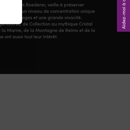
Aidez-moi à choisir ! 🤔
ateur Louis Roederer, veille à préserver
minant, avec un niveau de concentration unique
s assemblages et une grande vivacité.
endaires, de Collection au mythique Cristal
e la Marne, de la Montagne de Reims et de la
ont aussi tout leur intérêt.