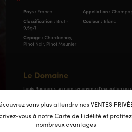
Pays :
Appellation :
France
Champa
Classification :
Couleur :
Brut -
Blanc
9,5g/l
Cépage :
Chardonnay,
Pinot Noir, Pinot Meunier
Le Domaine
Louis Roederer, un nom synonyme d’exception au
d’abord parce que celle-ci est restée familiale, en
– 240 hectares dans les Grands et Premiers Crus 
écouvrez sans plus attendre nos VENTES PRIVÉ
Blancs et de la Vallée de la Marne. L’approvision
chez Louis Roederer. Une place majeure est accordé
crivez-vous à notre Carte de Fidélité et profite
sélections massales, taille douce, jachères longu
nombreux avantages
des herbicides depuis 2021.