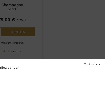
Champagne
Champagne
2019
79,00
€
89,00
€
/
/
75 cl
75 cl
1
AJOUTER
AJOUTER
Minimum 1 produit(s)
Minimum 1 produit(s)
En stock
En stock
Tout refuser
itez activer