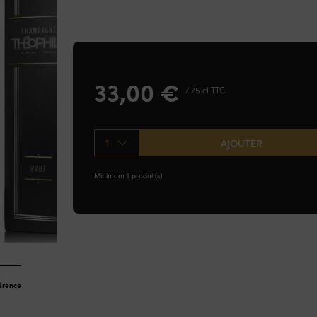
33,00
€
/ 75 cl TTC
1
AJOUTER
Minimum 1 produit(s)
férence