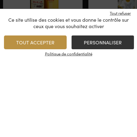
Tout refuser
Ce site utilise des cookies et vous donne le contrôle sur
ceux que vous souhaitez activer
JM – VSOP
Longueteau – Le
Blanc
Rhum Bla
TOUT ACCEPTER
PERSONNALISER
Rhum des Antilles
Rhum des Ant
Françaises, Martinique
Françaises, Gu
Politique de confidentialité
58,00
€
28,00
€
/
70 cl
1
AJOUTER
AJO
Stock limité
Minimum 1 produit(s)
En stock