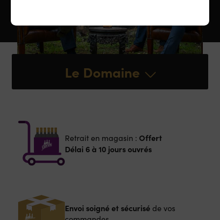
Le Domaine
Offert
Retrait en magasin :
Délai 6 à 10 jours ouvrés
Envoi soigné et sécurisé
de vos
commandes