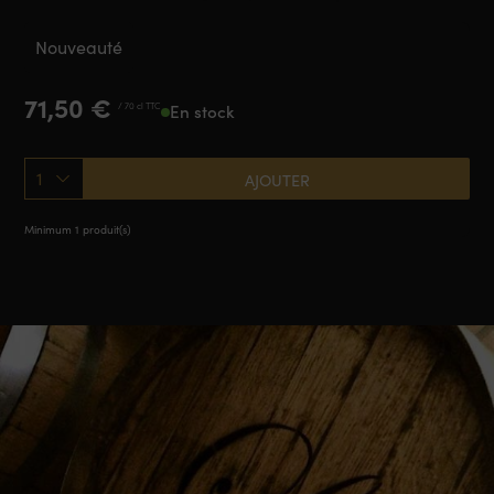
Nouveauté
71,50
€
/ 70 cl TTC
En stock
1
AJOUTER
Minimum 1 produit(s)