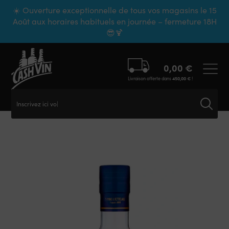
Panneau de gestion des cookies
☀️ Ouverture exceptionnelle de tous vos magasins le 15
Août aux horaires habituels en journée – fermeture 18H
😎🍹
0,00
€
Livraison offerte dans
450,00
€
!
Inscrivez ici votr