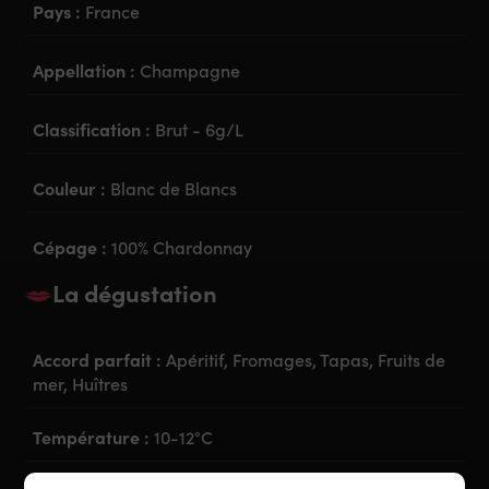
Pays :
France
Appellation :
Champagne
Classification :
Brut - 6g/L
Couleur :
Blanc de Blancs
Cépage :
100% Chardonnay
La dégustation
Accord parfait :
Apéritif, Fromages, Tapas, Fruits de
mer, Huîtres
Température :
10-12°C