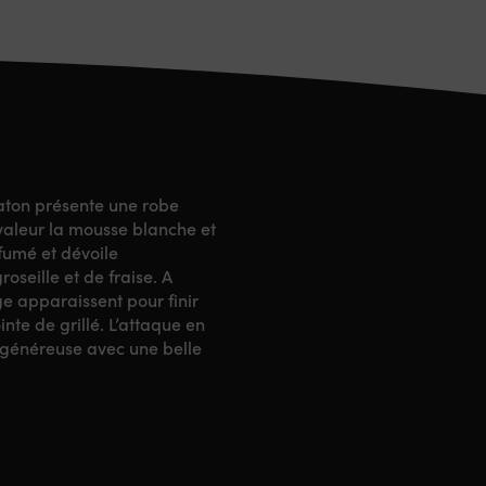
aton présente une robe
n valeur la mousse blanche et
fumé et dévoile
oseille et de fraise. A
nge apparaissent pour finir
nte de grillé. L’attaque en
t généreuse avec une belle