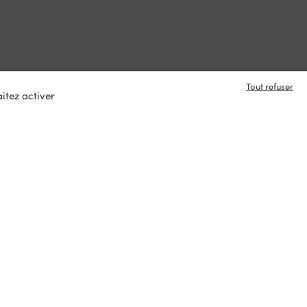
Tout refuser
itez activer
e en contact ?
s
tacter
ux :