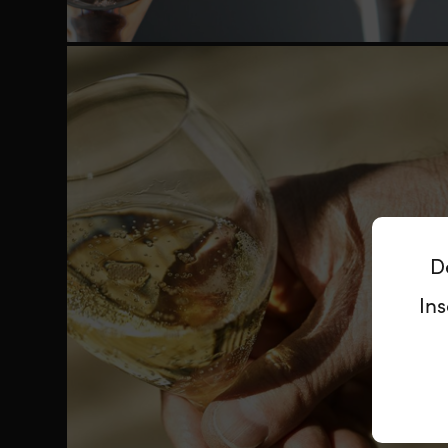
D
Ins