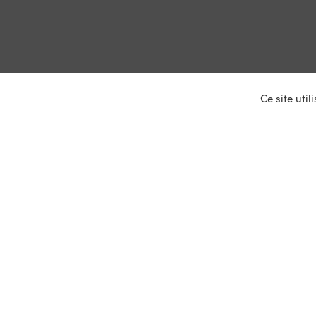
Ce site uti
Nos ser
Entrepris
Devenir p
Mariages
Location 