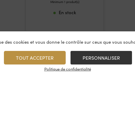
Minimum 1 produit(s)
En stock
lise des cookies et vous donne le contrôle sur ceux que vous souha
TOUT ACCEPTER
PERSONNALISER
Politique de confidentialité
vices
À propos
On rest
es & restauration
Le concept
Les cave
artenaire
La fidélité
Nous con
, événements
Les évènements
Nos résea
tireuse à bière
Candidatures