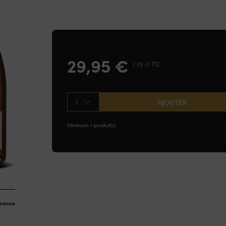
29,95
€
/ 75 cl TTC
1
AJOUTER
Minimum 1 produit(s)
férence