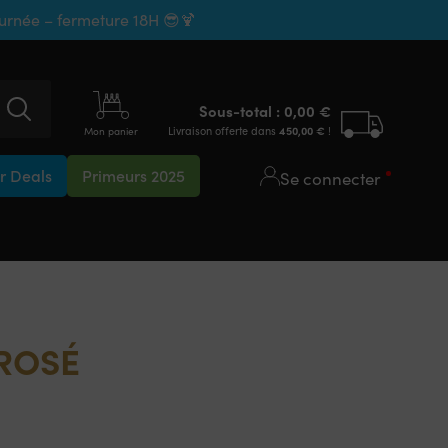
ournée – fermeture 18H 😎🍹
Sous-total :
0,00
€
Livraison offerte dans
450,00
€
!
Mon panier
 Deals
Primeurs 2025
Se connecter
 ROSÉ