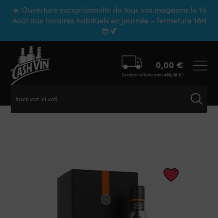
Panneau de gestion des cookies
☀️ Ouverture exceptionnelle de tous vos magasins le 15
Août aux horaires habituels en journée – fermeture 18H
😎🍹
0,00
€
Livraison offerte dans
450,00
€
!
Inscrivez ici votre