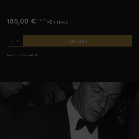
Tennessee Whiskey
185,00
€
/ 1L TTC
En stock
1
AJOUTER
Minimum 1 produit(s)