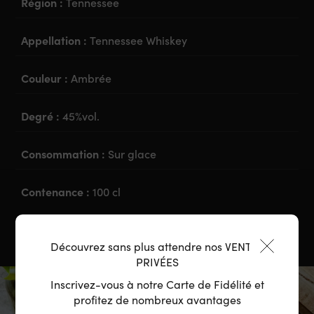
Région :
Tennessee
Appellation :
Tennessee Whiskey
Couleur :
Ambrée
Degré :
45%vol.
Consommation :
Sur glace
Contenance :
100 cl
Découvrez sans plus attendre nos VENTES
PRIVÉES
Inscrivez-vous à notre Carte de Fidélité et
profitez de nombreux avantages