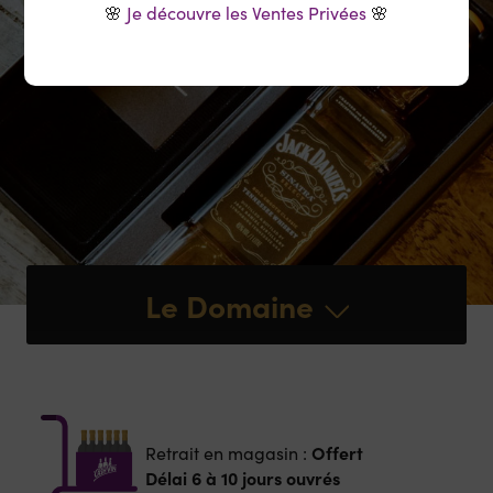
🌸
Je découvre les Ventes Privées
🌸
Le Domaine
Offert
Retrait en magasin :
Délai 6 à 10 jours ouvrés