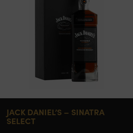
JACK DANIEL’S – SINATRA
SELECT