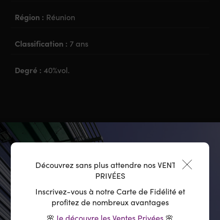
Région :
Réunion
Classification :
7 ans
Degré :
40%vol.
Découvrez sans plus attendre nos VENTES
PRIVÉES
Inscrivez-vous à notre Carte de Fidélité et
profitez de nombreux avantages
🌸
Je découvre les Ventes Privées
🌸