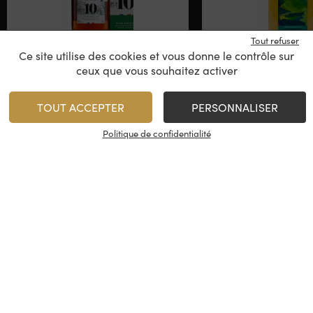
Tout refuser
Ce site utilise des cookies et vous donne le contrôle sur
Isautier 10 ans
Isautier In
ceux que vous souhaitez activer
TOUT ACCEPTER
PERSONNALISER
Rhum du Monde, Réunion
Rhum Arrangé, 
Politique de confidentialité
78,00
€
34,00
€
/
70 cl
1
1
AJOUTER
AJO
Minimum 1 produit(s)
Minimum 1 produit(s)
En stock
En stock