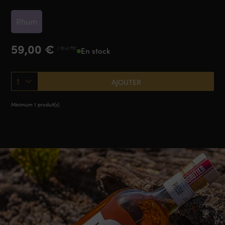
Rhum
59,00
€
/ 70 cl TTC
En stock
1
AJOUTER
Minimum 1 produit(s)