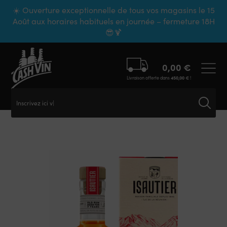
Panneau de gestion des cookies
☀️ Ouverture exceptionnelle de tous vos magasins le 15
Août aux horaires habituels en journée – fermeture 18H
😎🍹
0,00
€
Livraison offerte dans
450,00
€
!
Inscrivez ici votr