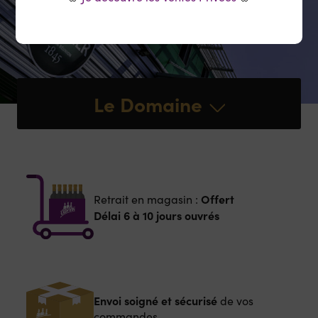
Le Domaine
Offert
Retrait en magasin :
Délai 6 à 10 jours ouvrés
Envoi soigné et sécurisé
de vos
commandes