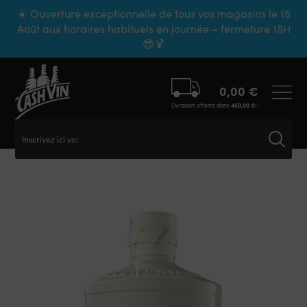
Panneau de gestion des cookies
☀️ Ouverture exceptionnelle de tous vos magasins le 15
Août aux horaires habituels en journée – fermeture 18H
😎🍹
0,00
€
Livraison offerte dans
450,00
€
!
Inscrivez ici votr