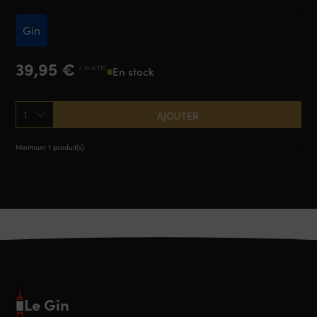
Gin
39,95
€
/ 70 cl TTC
En stock
1
AJOUTER
Minimum 1 produit(s)
Le Gin