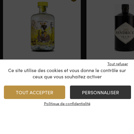
Etsu – Double Yuzu
Hendrick
Tout refuser
Classic
Ce site utilise des cookies et vous donne le contrôle sur
ceux que vous souhaitez activer
Japon
Ecosse - Is
TOUT ACCEPTER
PERSONNALISER
49,00
€
/
70 cl
Politique de confidentialité
Rupture de stock
1
AJOUTER