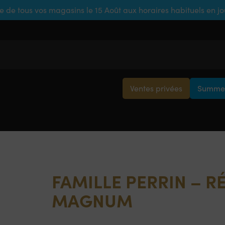
e de tous vos magasins le 15 Août aux horaires habituels en j
Ventes privées
Summer
FAMILLE PERRIN – 
MAGNUM