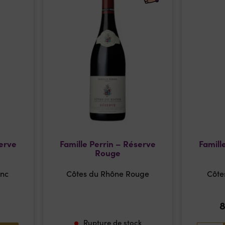
serve
Famille Perrin – Réserve
Famill
Rouge
anc
Côtes du Rhône Rouge
Côte
Rupture de stock