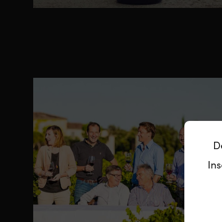
D
Ins