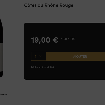
Côtes du Rhône Rouge
19,00
€
/ 150 cl TTC
1
AJOUTER
Minimum 1 produit(s)
férence