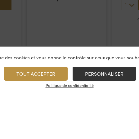
1
M
lise des cookies et vous donne le contrôle sur ceux que vous souha
TOUT ACCEPTER
PERSONNALISER
Politique de confidentialité
vices
À propos
On rest
es & restauration
Le concept
Les cave
artenaire
La fidélité
Nous con