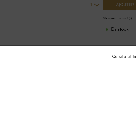
1
AJOUTER
Minimum 1 produit(s)
En stock
Ce site uti
Nos ser
Entrepris
Devenir p