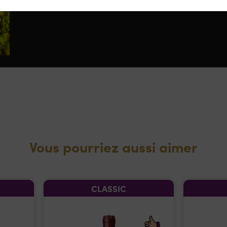
beaux atouts, la Famille Perrin maitrise l’art de l
Vous pourriez aussi aimer
CLASSIC