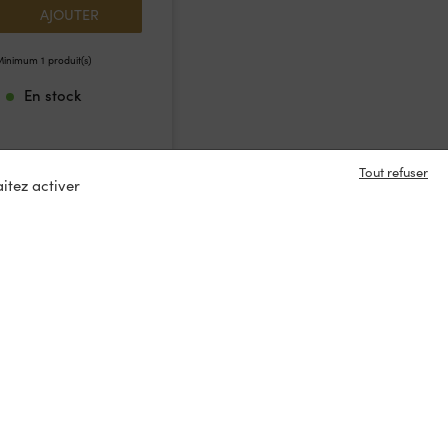
AJOUTER
inimum 1 produit(s)
En stock
Tout refuser
itez activer
e en contact ?
s
tacter