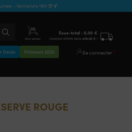
ournée – fermeture 18H 😎🍹
Sous-total :
0,00
€
Livraison offerte dans
450,00
€
!
Mon panier
 Deals
Primeurs 2025
Se connecter
RÉSERVE ROUGE