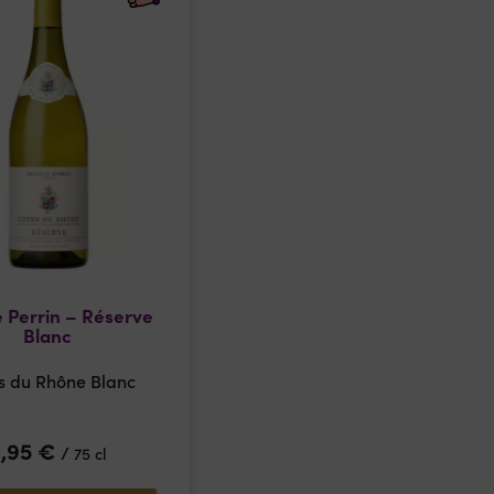
e Perrin – Réserve
Blanc
s du Rhône Blanc
8,95
€
/
75 cl