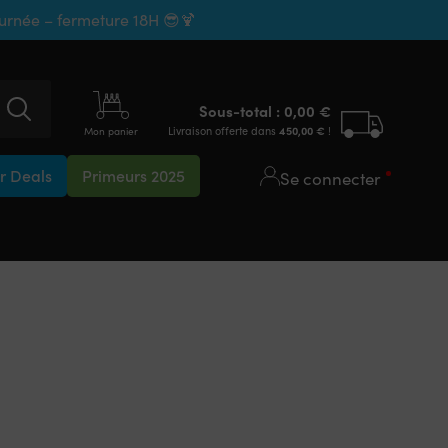
ournée – fermeture 18H 😎🍹
Sous-total :
0,00
€
Livraison offerte dans
450,00
€
!
Mon panier
 Deals
Primeurs 2025
Se connecter