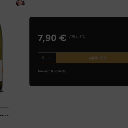
7,90
€
/ 75 cl TTC
6
AJOUTER
Minimum 6 produit(s)
férence