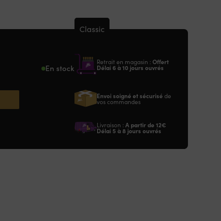
Classic
Retrait en magasin :
Offert
En stock
Délai 6 à 10 jours ouvrés
Envoi soigné et sécurisé
de
vos commandes
Livraison :
A partir de
12€
Délai 5 à 8 jours ouvrés