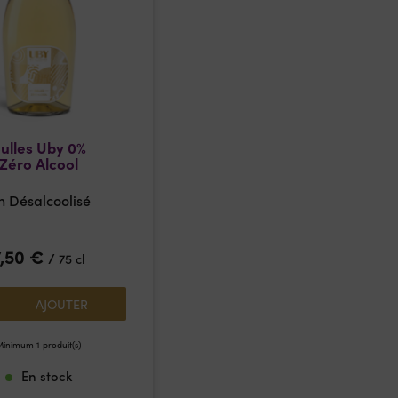
ulles Uby 0%
Zéro Alcool
n Désalcoolisé
7,50
€
/
75 cl
AJOUTER
inimum 1 produit(s)
En stock