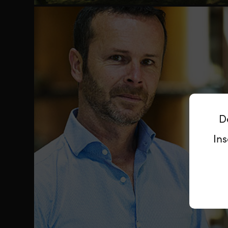
D
Ins