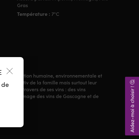
Gras
Température :
7°C
ES
une orientation humaine, environnementale et
 le leitmotiv de la famille mais surtout leur
Aidez-moi à choisir ! 🤔
z de
prime au travers de ses vins : des vins
 partage à l’image des vins de Gascogne et de