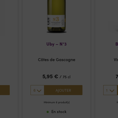
e
Uby – N°3
B
Côtes de Gascogne
Vi
5,95
€
/
75 cl
6
1
AJOUTER
Minimum 6 produit(s)
M
En stock