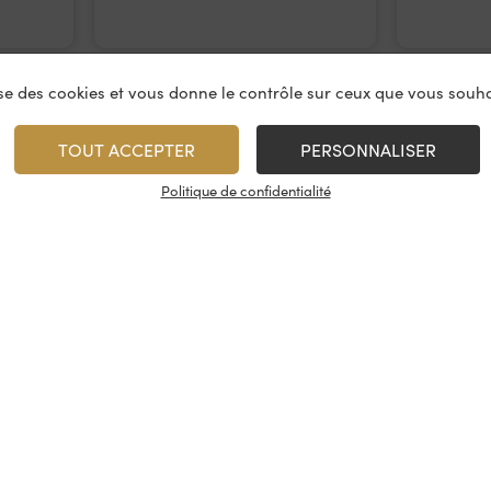
lise des cookies et vous donne le contrôle sur ceux que vous souha
TOUT ACCEPTER
PERSONNALISER
Politique de confidentialité
vices
À propos
On rest
es & restauration
Le concept
Les cave
artenaire
La fidélité
Nous con
, événements
Les évènements
Nos résea
tireuse à bière
Candidatures