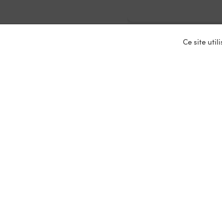
Ce site uti
Nos ser
Entrepris
Devenir p
Mariages
Location 
Primeurs