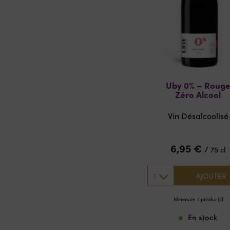
Uby 0% – Roug
Zéro Alcool
Vin Désalcoolisé
6,95
€
/
75 cl
1
AJOUTER
Minimum 1 produit(s)
En stock