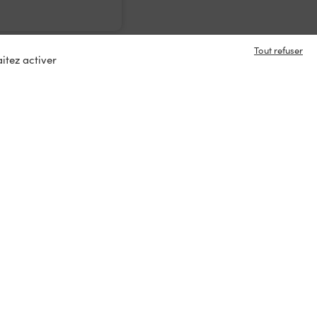
Tout refuser
itez activer
e en contact ?
s
tacter
ux :