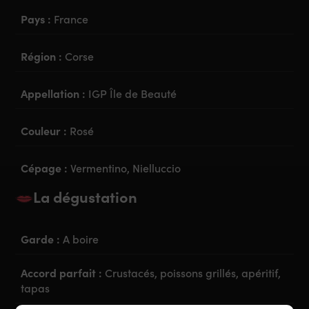
Pays :
France
Région :
Corse
Appellation :
IGP Île de Beauté
Couleur :
Rosé
Cépage :
Vermentino, Nielluccio
La dégustation
Garde :
A boire
Accord parfait :
Crustacés, poissons grillés, apéritif,
tapas