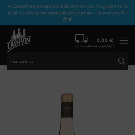
Panneau de gestion des cookies
☀️ Ouverture exceptionnelle de tous vos magasins le 15
Août aux horaires habituels en journée – fermeture 18H
😎🍹
0,00
€
Livraison offerte dans
450,00
€
!
Inscrivez ici votre