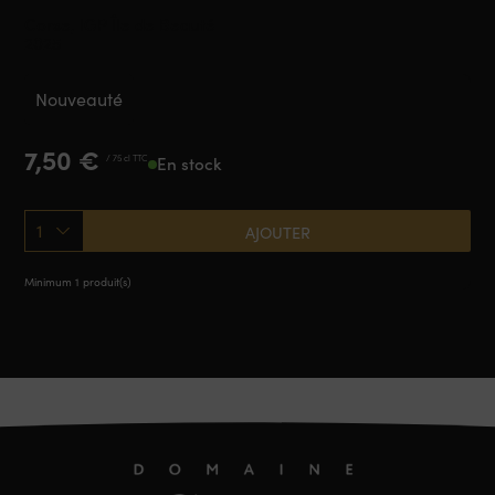
Corse, IGP Île de Beauté
2025
Nouveauté
7,50
€
/ 75 cl TTC
En stock
1
AJOUTER
Minimum 1 produit(s)