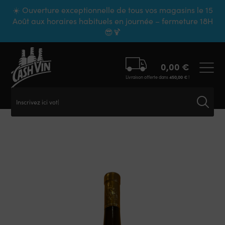
Panneau de gestion des cookies
☀️ Ouverture exceptionnelle de tous vos magasins le 15
Août aux horaires habituels en journée – fermeture 18H
😎🍹
0,00
€
Livraison offerte dans
450,00
€
!
Inscrivez ici votre