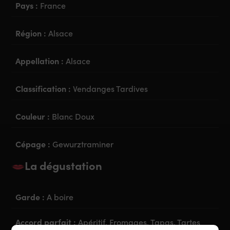
Pays :
France
Région :
Alsace
Appellation :
Alsace
Classification :
Vendanges Tardives
Couleur :
Blanc Doux
Cépage :
Gewurztraminer
La dégustation
Garde :
A boire
Accord parfait :
Apéritif, Fromages, Tapas, Tartes