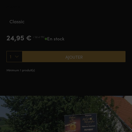
Alsace
Classic
24,95
€
/ 50 cl TTC
En stock
1
AJOUTER
Minimum 1 produit(s)