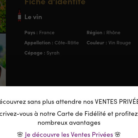
Fiche d'identité
Le vin
Pays :
Région :
France
Rhône
Appellation :
Couleur :
Côte-Rôtie
Vin Rouge
Cépage :
Syrah
Le Domaine
écouvrez sans plus attendre nos VENTES PRIVÉ
Le Domaine Georges Vernay est l’un des producteu
crivez-vous à notre Carte de Fidélité et profite
Rôtie, situé dans la vallée du Rhône septentrionale
dans les années 1970, le domaine est aujourd’hui d
nombreux avantages
Il est reconnu pour ses vins élégants et précis, ma
🌸
Je découvre les Ventes Privées
🌸
par un peu de Viognier. Les cuvées, comme
Maiso