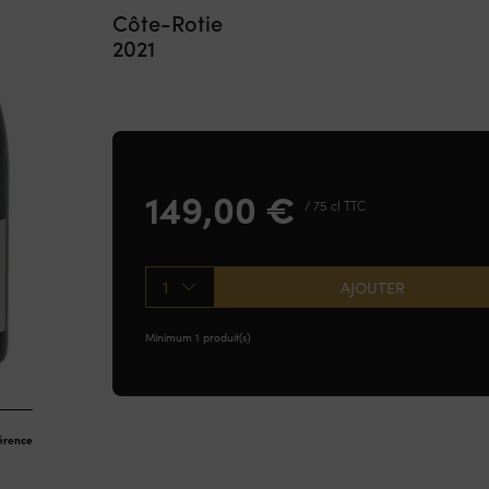
Côte-Rotie
2021
149,00
€
/ 75 cl TTC
1
AJOUTER
Minimum 1 produit(s)
férence