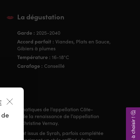
La dégustation
Garde :
2025-2040
Accord parfait :
Viandes, Plats en Sauce,
Gibiers à plumes
Température :
16-18°C
Carafage :
Conseillé
ES
rs emblématiques de l’appellation Côte-
Aidez-moi à choisir ! 🤔
z de
. Pionnier de la renaissance de l’appellation
irigé par Christine Vernay.
joritairement issus de Syrah, parfois complétée
n Rouge
, expriment un style raffiné : fruits