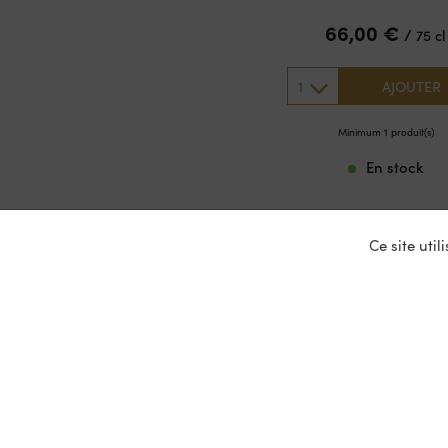
66,00
€
/
75 cl
1
AJOUTER
Minimum 1 produit(s)
En stock
Ce site uti
Nos ser