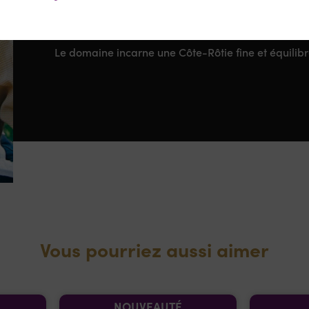
noirs, notes florales (violette), épices et une belle
important.
Le domaine incarne une Côte-Rôtie fine et équilibré
Vous pourriez aussi aimer
NOUVEAUTÉ