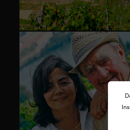
D
Ins