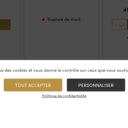
4
Rupture de stock
1
M
lise des cookies et vous donne le contrôle sur ceux que vous souha
TOUT ACCEPTER
PERSONNALISER
Politique de confidentialité
vices
À propos
On rest