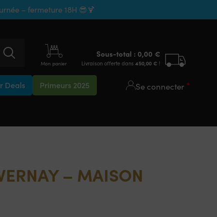
ournée – fermeture 18H 😎🍹
Sous-total :
0,00
€
Livraison offerte dans
450,00
€
!
Mon panier
 Deals
Primeurs 2025
Se connecter
VERNAY – MAISON