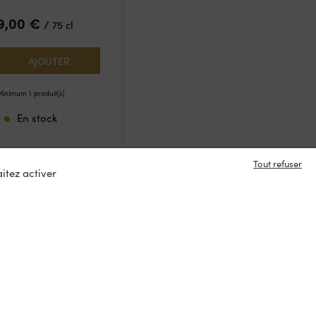
9,00
€
/
75 cl
AJOUTER
inimum 1 produit(s)
En stock
Tout refuser
itez activer
e en contact ?