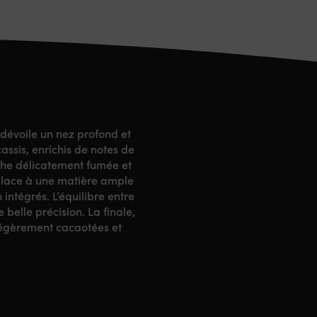
évoile un nez profond et
ssis, enrichis de notes de
ouche délicatement fumée et
 place à une matière ample
 intégrés. L’équilibre entre
belle précision. La finale,
 légèrement cacaotées et