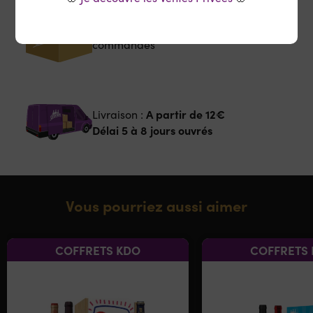
Envoi soigné et sécurisé
de vos
commandes
A partir de
12€
Livraison :
Délai 5 à 8 jours ouvrés
Vous pourriez aussi aimer
COFFRETS KDO
COFFRETS