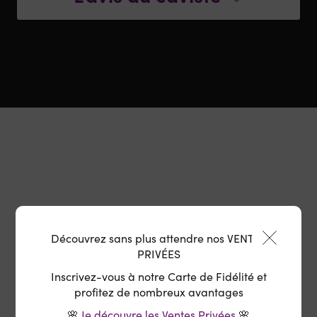
Découvrez sans plus attendre nos VENTES
Offert
Retrait en magasin :
PRIVÉES
Délai 6 à 10 jours ouvrés
Inscrivez-vous à notre Carte de Fidélité et
profitez de nombreux avantages
🌸
Je découvre les Ventes Privées
🌸