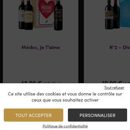
Médoc, Je T’aime
N°2 – Div
48,00
€
19,00
€
/
/
Coffret
C
Tout refuser
Ce site utilise des cookies et vous donne le contrôle sur
ceux que vous souhaitez activer
1
AJOUTER
AJO
TOUT ACCEPTER
PERSONNALISER
Stock limité
Minimum 1 produit(s)
Politique de confidentialité