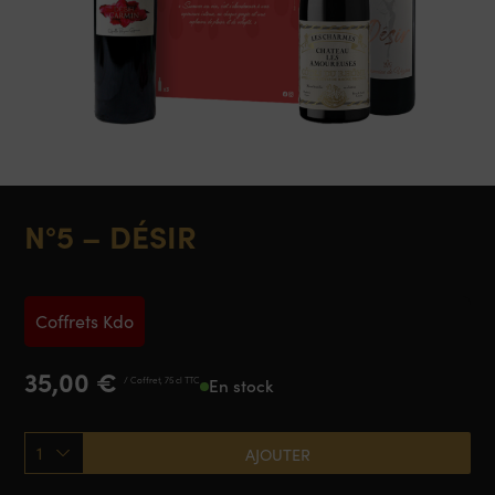
N°5 – DÉSIR
Coffrets Kdo
35,00
€
/ Coffret, 75 cl TTC
En stock
1
AJOUTER