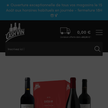
Panneau de gestion des cookies
☀️ Ouverture exceptionnelle de tous vos magasins le 15
Août aux horaires habituels en journée – fermeture 18H
😎🍹
0,00
€
Livraison offerte dans
450,00
€
!
Inscrivez ici vo