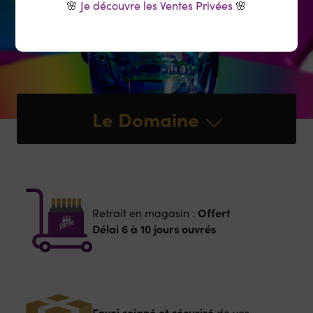
🌸
Je découvre les Ventes Privées
🌸
Le Domaine
Offert
Retrait en magasin :
Délai 6 à 10 jours ouvrés
Envoi soigné et sécurisé
de vos