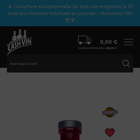
Panneau de gestion des cookies
☀️ Ouverture exceptionnelle de tous vos magasins le 15
Août aux horaires habituels en journée – fermeture 18H
😎🍹
0,00
€
Livraison offerte dans
450,00
€
!
Inscrivez ici votre