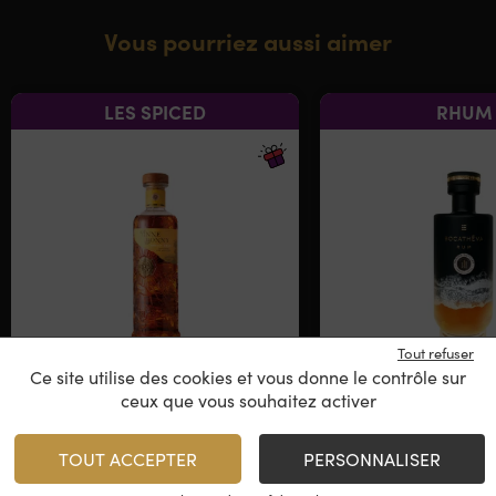
Vous pourriez aussi aimer
LES SPICED
RHUM
Tout refuser
Ce site utilise des cookies et vous donne le contrôle sur
Anne Bonny
Bocathéva – 
ceux que vous souhaitez activer
Spirit Drink
Distiller Sel
Tropical Agi
Rhum du Monde, Jamaïque
Vénézue
TOUT ACCEPTER
PERSONNALISER
Vénézue