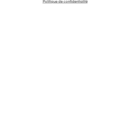
Politique de confidentialité
39,00
€
/
70 cl
Rupture de stock
1
AJOUTER
Minimum 1 produit(s)
En stock
Nos services
À propos
Les caves