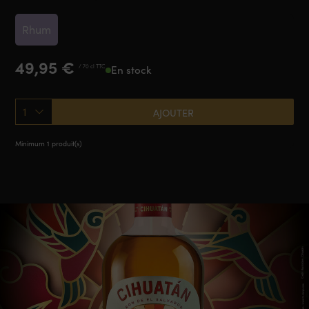
Rhum
49,95
€
/ 70 cl TTC
En stock
1
AJOUTER
Minimum 1 produit(s)