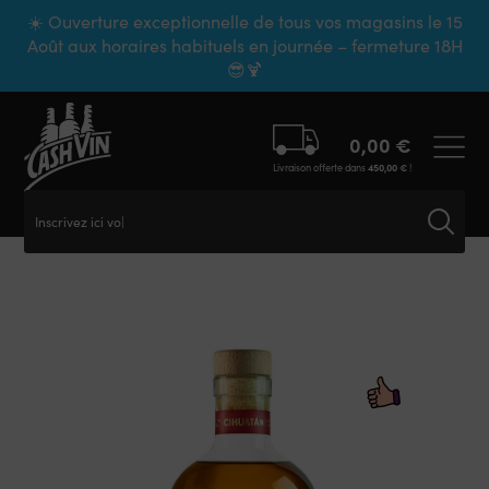
Panneau de gestion des cookies
☀️ Ouverture exceptionnelle de tous vos magasins le 15
Août aux horaires habituels en journée – fermeture 18H
😎🍹
0,00
€
Livraison offerte dans
450,00
€
!
Inscrivez ici votr