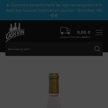
Panneau de gestion des cookies
☀️ Ouverture exceptionnelle de tous vos magasins le 15
Août aux horaires habituels en journée – fermeture 18H
😎🍹
0,00
€
Livraison offerte dans
450,00
€
!
Inscrivez ici votre