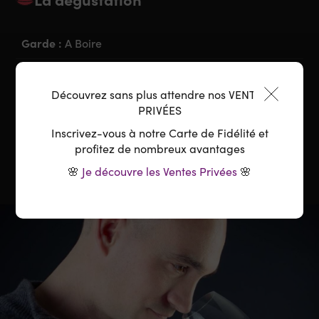
Garde :
A Boire
Accord parfait :
Entrées froides, Terrine de poisson,
Fruits de mer, Crustacés, Huitres, Poissons grillés
Découvrez sans plus attendre nos VENTES
PRIVÉES
Température :
10-12°C
Inscrivez-vous à notre Carte de Fidélité et
profitez de nombreux avantages
🌸
Je découvre les Ventes Privées
🌸