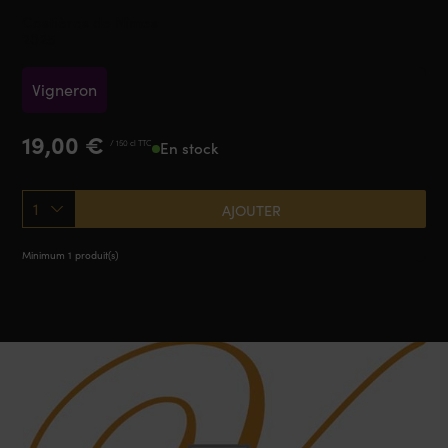
Costières de Nîmes
2025
Vigneron
19,00
€
/ 150 cl TTC
En stock
1
AJOUTER
Minimum 1 produit(s)