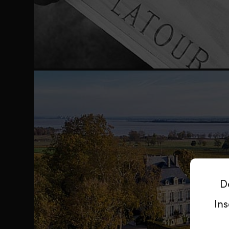
D
Ins