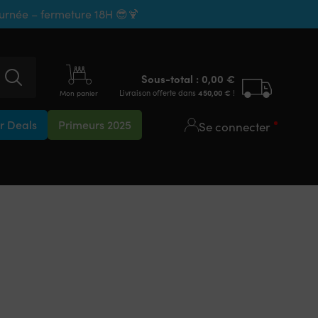
ournée – fermeture 18H 😎🍹
Sous-total :
0,00
€
Livraison offerte dans
450,00
€
!
Mon panier
 Deals
Primeurs 2025
Se connecter