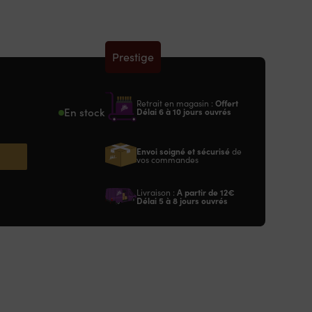
Prestige
Retrait en magasin :
Offert
En stock
Délai 6 à 10 jours ouvrés
Envoi soigné et sécurisé
de
vos commandes
Livraison :
A partir de
12€
Délai 5 à 8 jours ouvrés