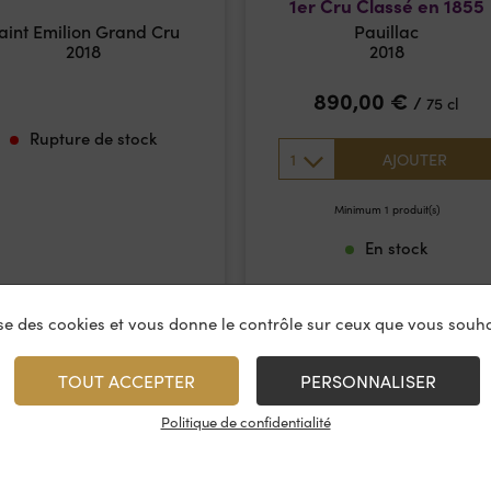
1er Cru Classé en 1855
aint Emilion Grand Cru
Pauillac
2018
2018
890,00
€
/
75 cl
Rupture de stock
1
AJOUTER
Minimum 1 produit(s)
En stock
lise des cookies et vous donne le contrôle sur ceux que vous souha
TOUT ACCEPTER
PERSONNALISER
Politique de confidentialité