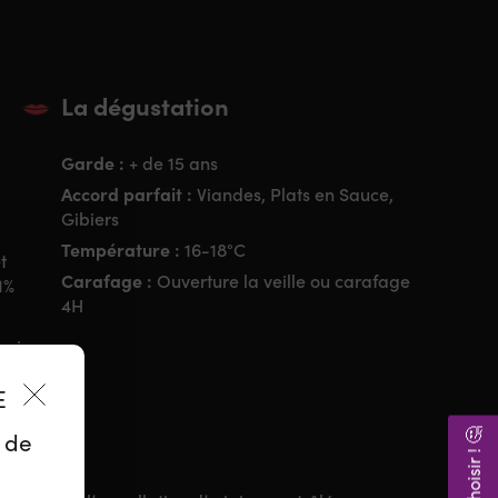
La dégustation
Garde :
+ de 15 ans
Accord parfait :
Viandes, Plats en Sauce,
Gibiers
Température :
16-18°C
t
Carafage :
Ouverture la veille ou carafage
1%
4H
amie
ES
z de