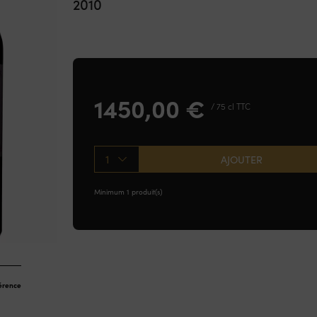
2010
1450,00
€
/ 75 cl TTC
1
AJOUTER
Minimum 1 produit(s)
férence