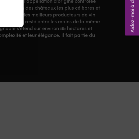
Aidez-moi à choisir ! 🤔
d Cru de l’appellation d’origine contrôlée
 C’est l’un des châteaux les plus célèbres et
 comme l’un des meilleurs producteurs de vin
cle, il est resté entre les mains de la même
ignoble s’étend sur environ 85 hectares et
mplexité et leur élégance. Il fait partie du