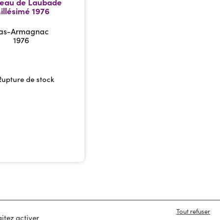
eau de Laubade
illésimé 1976
as-Armagnac
1976
Rupture de stock
Tout refuser
itez activer