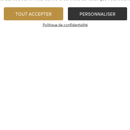
TOUT ACCEPTER
PERSONNALISER
vices
À propos
On rest
Politique de confidentialité
es & restauration
Le concept
Les cave
artenaire
La fidélité
Nous con
, événements
Les évènements
Nos résea
tireuse à bière
Candidatures
© Cash Vin 2026, tous droits rése
s
Conditions générales de vente
Interdiction de vente de boissons alcooliques aux mineu
de moins de 18 ans.
La preuve de majorité de l’acheteur e