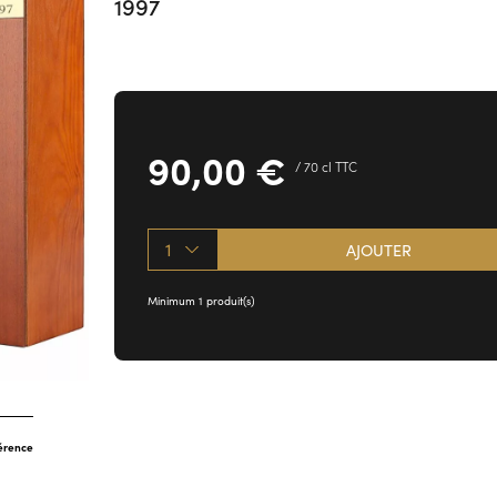
1997
90,00
€
/ 70 cl TTC
1
AJOUTER
Minimum 1 produit(s)
férence