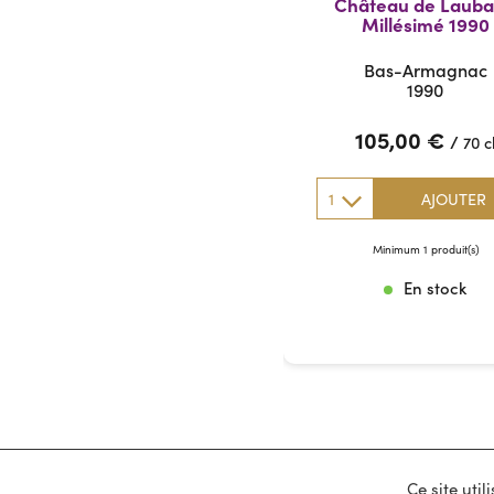
Château de Laub
Millésimé 1990
Bas-Armagnac
1990
105,00
€
/
70 c
1
AJOUTER
Minimum 1 produit(s)
En stock
Ce site uti