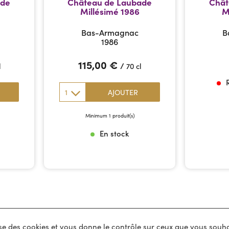
ade
Château de Laubade
Chât
Millésimé 1986
M
Bas-Armagnac
B
1986
115,00
€
/
l
70 cl
1
AJOUTER
Minimum 1 produit(s)
En stock
lise des cookies et vous donne le contrôle sur ceux que vous souha