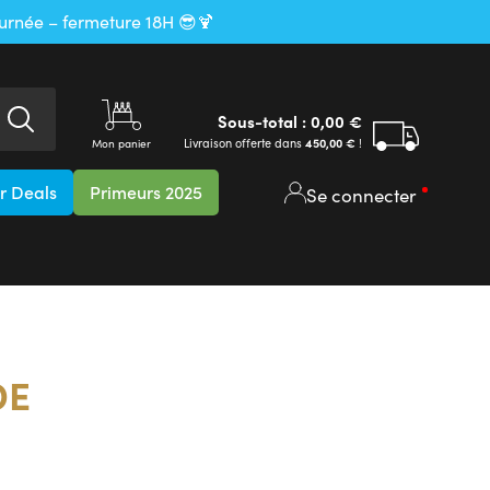
ournée – fermeture 18H 😎🍹
Sous-total :
0,00
€
Livraison offerte dans
450,00
€
!
Mon panier
 Deals
Primeurs 2025
Se connecter
DE