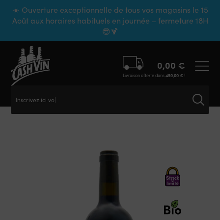
Panneau de gestion des cookies
☀️ Ouverture exceptionnelle de tous vos magasins le 15
Août aux horaires habituels en journée – fermeture 18H
😎🍹
0,00
€
Livraison offerte dans
450,00
€
!
Inscrivez ici votr