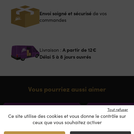
Envoi soigné et sécurisé
de vos
commandes
A partir de
12€
Livraison :
Délai 5 à 8 jours ouvrés
Vous pourriez aussi aimer
BIO ATTITUDE
BIO ATTIT
Tout refuser
Ce site utilise des cookies et vous donne le contrôle sur
ceux que vous souhaitez activer