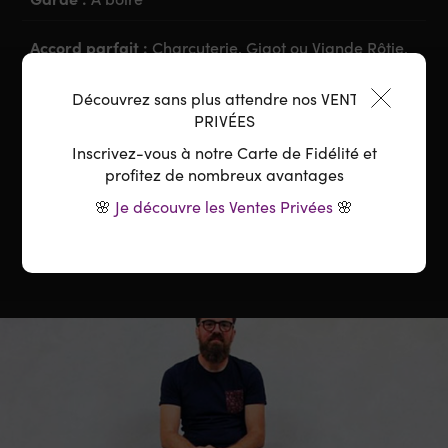
Accord parfait :
Charcuterie, Gigot ou Viande Rôtie,
Fromages bien affinés, Viandes grillées ou rôties,
Plats en Sauce, Gibiers, Volaille braisée, Aperitif,
Découvrez sans plus attendre nos VENTES
Tapas
PRIVÉES
Inscrivez-vous à notre Carte de Fidélité et
Température :
14-16°C
profitez de nombreux avantages
🌸
Je découvre les Ventes Privées
🌸
Carafage :
Conseillé