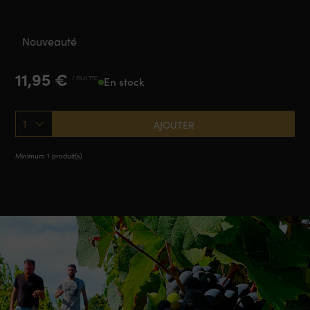
2022
Nouveauté
11,95
€
/ 75 cl TTC
En stock
1
AJOUTER
Minimum 1 produit(s)