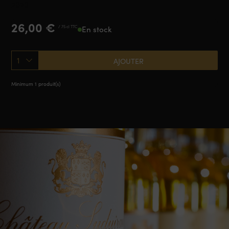
2020
26,00
€
/ 75 cl TTC
En stock
1
AJOUTER
Minimum 1 produit(s)