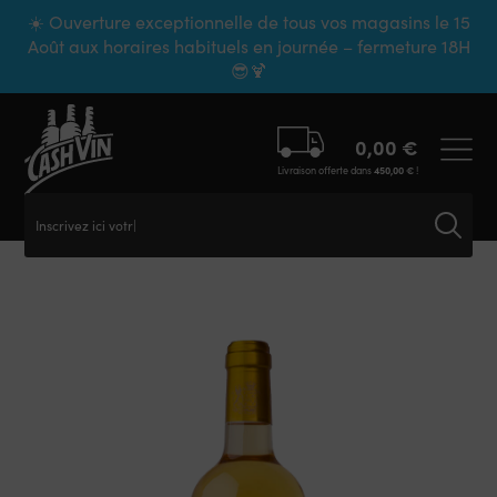
Panneau de gestion des cookies
☀️ Ouverture exceptionnelle de tous vos magasins le 15
Août aux horaires habituels en journée – fermeture 18H
😎🍹
0,00
€
Livraison offerte dans
450,00
€
!
Inscrivez ici votre r