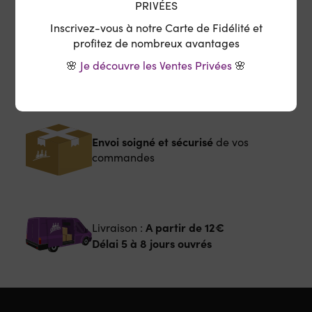
PRIVÉES
Inscrivez-vous à notre Carte de Fidélité et
Offert
Retrait en magasin :
profitez de nombreux avantages
Délai 6 à 10 jours ouvrés
🌸
Je découvre les Ventes Privées
🌸
Envoi soigné et sécurisé
de vos
commandes
A partir de
12€
Livraison :
Délai 5 à 8 jours ouvrés