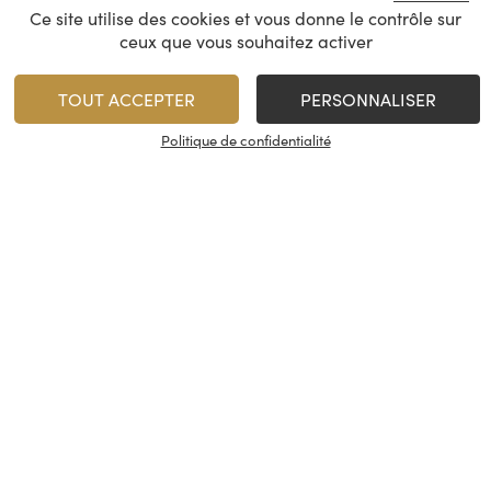
Ce site utilise des cookies et vous donne le contrôle sur
ceux que vous souhaitez activer
TOUT ACCEPTER
PERSONNALISER
1
AJOUTER
Politique de confidentialité
Minimum 1 produit(s)
En stock
Nos services
À propos
Les caves