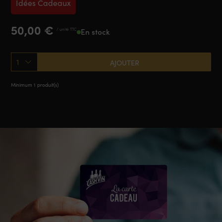
Idées Cadeaux
50,00
€
/ unité TTC
En stock
1
AJOUTER
Minimum 1 produit(s)