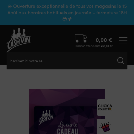
Panneau de gestion des cookies
☀️ Ouverture exceptionnelle de tous vos magasins le 15
Août aux horaires habituels en journée – fermeture 18H
😎🍹
0,00
€
Livraison offerte dans
450,00
€
!
Inscrivez ici votre rech