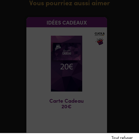
Vous pourriez aussi aimer
IDÉES CADEAUX
Carte Cadeau
20€
20,00
€
Tout refuser