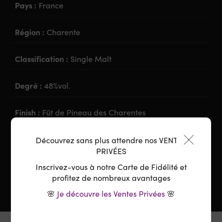
Pays :
France
Région :
Charente
Classification :
Single Malt
Degré :
48%vol.
Finish :
Fût de Pineau des Charentes
:
Découvrez sans plus attendre nos VENTES
PRIVÉES
Inscrivez-vous à notre Carte de Fidélité et
profitez de nombreux avantages
🌸
Je découvre les Ventes Privées
🌸