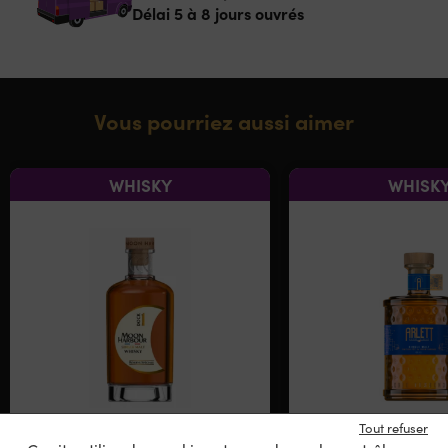
Délai 5 à 8 jours ouvrés
Vous pourriez aussi aimer
WHISKY
WHISK
Tout refuser
Moon Harbour Dock 1
Arlett