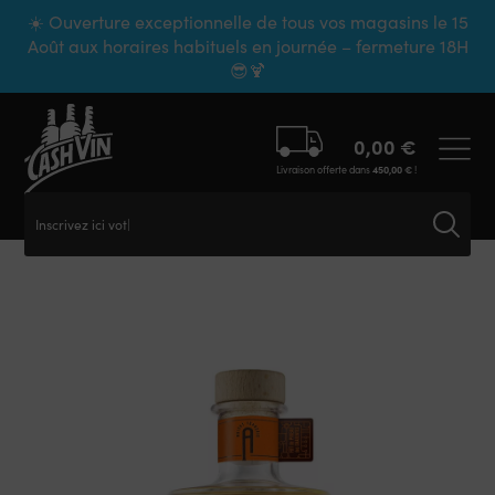
Panneau de gestion des cookies
☀️ Ouverture exceptionnelle de tous vos magasins le 15
Août aux horaires habituels en journée – fermeture 18H
😎🍹
0,00
€
Livraison offerte dans
450,00
€
!
Inscrivez ici votre