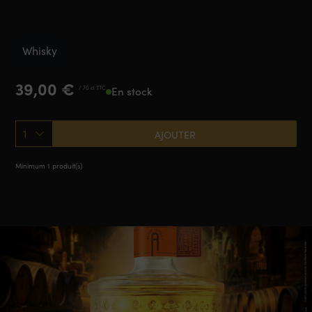
France
Whisky
39,00
€
/ 70 cl TTC
En stock
1
AJOUTER
Minimum 1 produit(s)