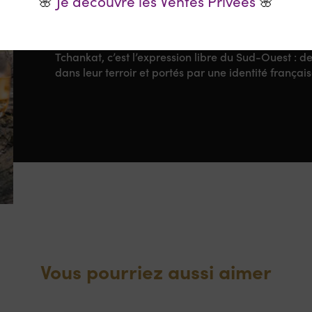
🌸
Je découvre les Ventes Privées
🌸
du whisky gascon avec une approche moderne : dist
vieillissement en fûts de grands crus et recherche 
élégance.
Tchankat, c’est l’expression libre du Sud-Ouest : 
dans leur terroir et portés par une identité françai
Vous pourriez aussi aimer