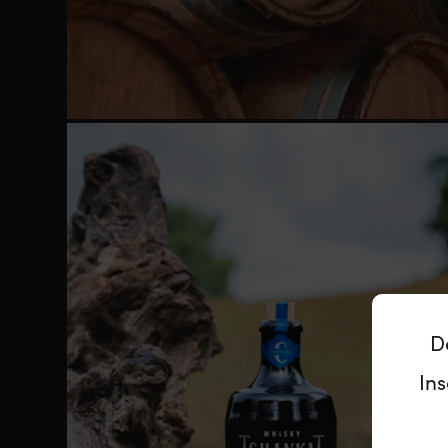
D
Ins