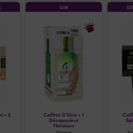
X
GIN
ID
i + 2
Coffret G’Vine + 1
Coff
Décapsuleur
Spi
Floraison
France
Am