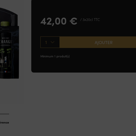
42,00
€
/ 3x20cl TTC
1
AJOUTER
Minimum 1 produit(s)
férence