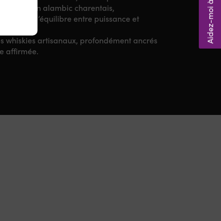
Aidez-moi à choisir ! 🤔
illation en alambic charentais,
constante d’équilibre entre puissance et
des whiskies artisanaux, profondément ancrés
se affirmée.