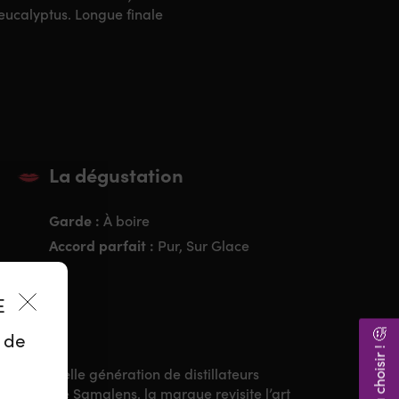
eucalyptus. Longue finale
La dégustation
Garde :
À boire
Accord parfait :
Pur, Sur Glace
ES
z de
une nouvelle génération de distillateurs
a Distillerie Samalens, la marque revisite l’art