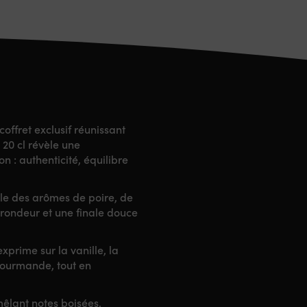
offret exclusif réunissant
 20 cl révèle une
n : authenticité, équilibre
ile des arômes de poire, de
 rondeur et une finale douce
xprime sur la vanille, la
 gourmande, tout en
êlant notes boisées,