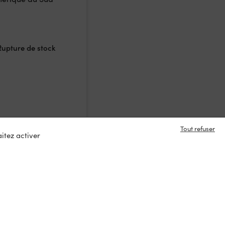
Rupture de stock
Tout refuser
itez activer
e en contact ?