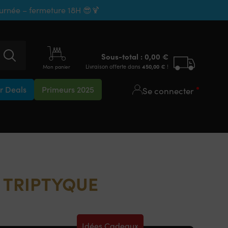
ournée – fermeture 18H 😎🍹
Sous-total :
0,00
€
Livraison offerte dans
450,00
€
!
Mon panier
 Deals
Primeurs 2025
Se connecter
 TRIPTYQUE
Idées Cadeaux