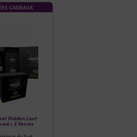
ÉES CADEAUX
ret Hidden Loot
ced + 2 Verres
érique du Sud