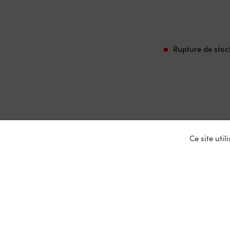
Rupture de stoc
Ce site uti
Nos ser