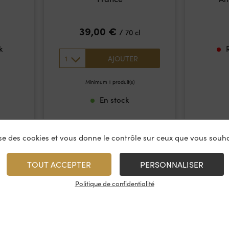
39,00
€
/
70 cl
k
1
AJOUTER
Minimum 1 produit(s)
En stock
lise des cookies et vous donne le contrôle sur ceux que vous souha
TOUT ACCEPTER
PERSONNALISER
Politique de confidentialité
vices
À propos
On rest