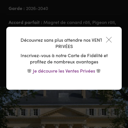
Garde :
2026-2040
Accord parfait :
Magret de canard rôti, Pigeon rôti,
Crumble salé de champignons, Brie truffé
Découvrez sans plus attendre nos VENTES
Température :
16-18°C
PRIVÉES
Inscrivez-vous à notre Carte de Fidélité et
Carafage :
Conseillé 2-3 heures avant
profitez de nombreux avantages
🌸
Je découvre les Ventes Privées
🌸