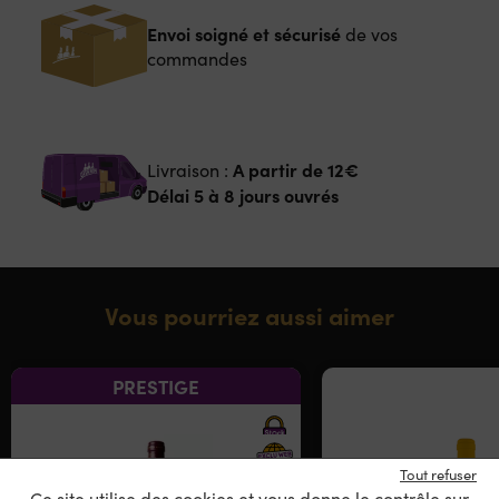
Envoi soigné et sécurisé
de vos
commandes
A partir de
12€
Livraison :
Délai 5 à 8 jours ouvrés
Vous pourriez aussi aimer
PRESTIGE
Tout refuser
Ce site utilise des cookies et vous donne le contrôle sur