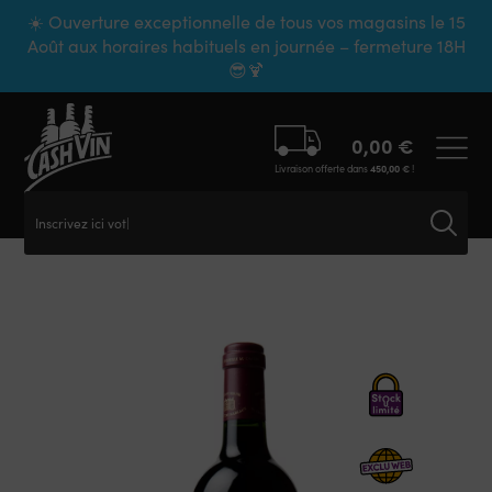
Panneau de gestion des cookies
☀️ Ouverture exceptionnelle de tous vos magasins le 15
Août aux horaires habituels en journée – fermeture 18H
😎🍹
0,00
€
Livraison offerte dans
450,00
€
!
Inscrivez ici votre