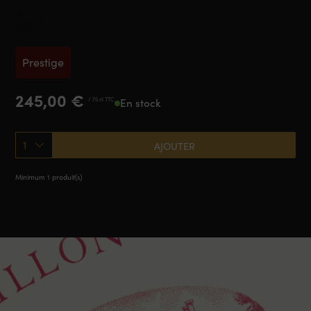
Margaux
2018
Prestige
245,00
€
/ 75 cl TTC
En stock
1
AJOUTER
Minimum 1 produit(s)