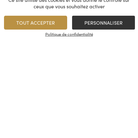
ceux que vous souhaitez activer
TOUT ACCEPTER
PERSONNALISER
Politique de confidentialité
Château Margaux
Aurore de D
1er Cru Classé
Château Da
Margaux
Margau
2021
2022
714,00
€
/
75 cl
Rupture de stock
1
AJOUTER
Minimum 1 produit(s)
En stock