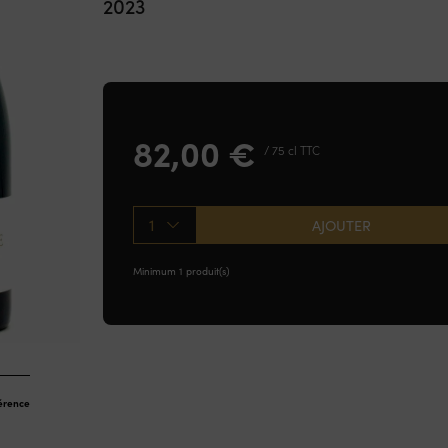
2023
82,00
€
/ 75 cl TTC
1
AJOUTER
Minimum 1 produit(s)
férence