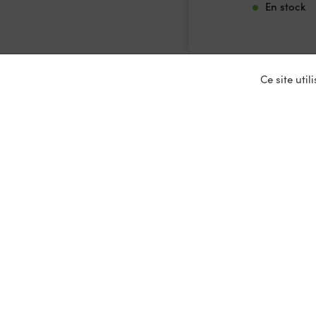
En stock
Ce site uti
Nos ser
Entrepris
Devenir p
Mariages
Location 
Primeurs