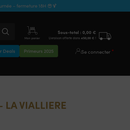
ournée – fermeture 18H 😎🍹
Sous-total :
0,00
€
Livraison offerte dans
450,00
€
!
Mon panier
 Deals
Primeurs 2025
Se connecter
 LA VIALLIERE