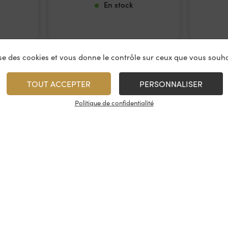
En stock
lise des cookies et vous donne le contrôle sur ceux que vous souha
TOUT ACCEPTER
PERSONNALISER
Politique de confidentialité
vices
À propos
On rest
es & restauration
Le concept
Les cave
artenaire
La fidélité
Nous con
, événements
Les évènements
Nos résea
tireuse à bière
Candidatures