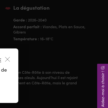
La dégustation
Garde :
2026-2040
Accord parfait :
Viandes, Plats en Sauce,
Gibiers
Température :
16-18°C
ES
Aidez-moi à choisir ! 🤔
z de
l’appellation Côte-Rôtie à son niveau de
terres de ses aïeuls. Aujourd’hui il est rejoint
 essentiellement en Côte-Rôtie, mais le grand