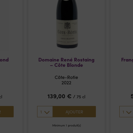
fond
Domaine René Rostaing
Franç
– Côte Blonde
Côte-Rotie
2022
139,00
€
/
cl
75 cl
1
1
R
AJOUTER
Minimum 1 produit(s)