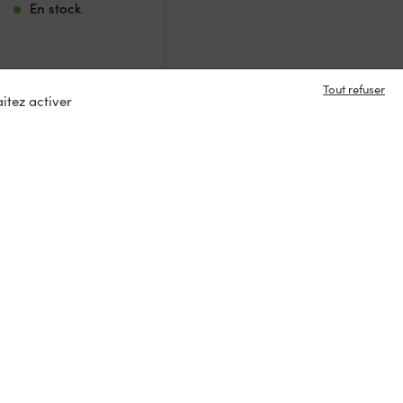
En stock
Tout refuser
itez activer
e en contact ?
s
tacter
ux :