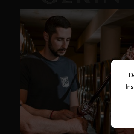
D
Ins