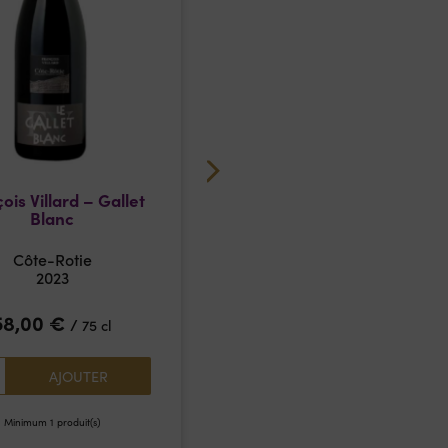
ois Villard – Gallet
Nancy Kerschen & Julien
Blanc
Cécillon
L'Etrangère N°7
Côte-Rotie
Vin de France
2023
2021
58,00
€
/
75 cl
Rupture de stock
AJOUTER
Minimum 1 produit(s)