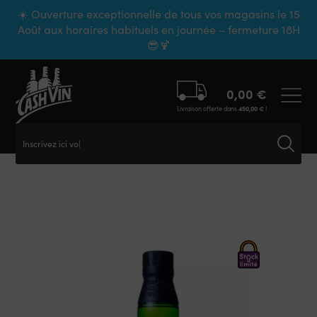
Panneau de gestion des cookies
☀️ Ouverture exceptionnelle de tous vos magasins le 15
Août aux horaires habituels en journée – fermeture 18H
😎🍹
0,00
€
Livraison offerte dans
450,00
€
!
Inscrivez ici votr