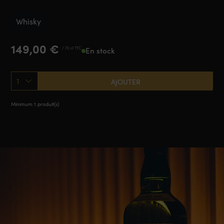
Whisky
149,00
€
/ 70 cl TTC
En stock
1
AJOUTER
Minimum 1 produit(s)