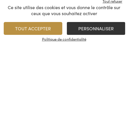
Tout refuser
Ce site utilise des cookies et vous donne le contrôle sur
Nikka – From The Barrel
Nikka Da
ceux que vous souhaitez activer
Blende
TOUT ACCEPTER
PERSONNALISER
Japon
Japon
Japon
Politique de confidentialité
48,00
€
42,00
€
/
50 cl
1
1
AJOUTER
AJO
Minimum 1 produit(s)
Minimum 1 produit(s)
En stock
En stock