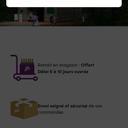
Offert
Retrait en magasin :
Délai 6 à 10 jours ouvrés
Envoi soigné et sécurisé
de vos
commandes