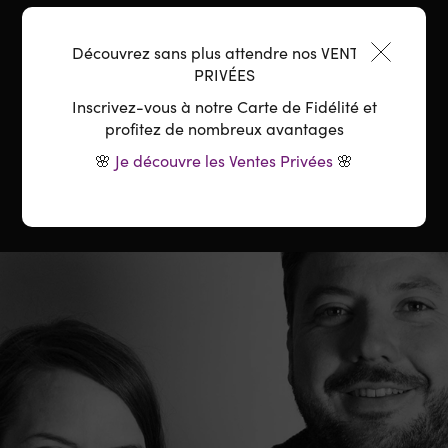
Accord parfait :
Viandes, Grillades, Repas Estivaux
Découvrez sans plus attendre nos VENTES
Température :
PRIVÉES
16-18°C
Inscrivez-vous à notre Carte de Fidélité et
Carafage :
Une ouverture préalable est
profitez de nombreux avantages
recommandée - 2 heures environ
🌸
Je découvre les Ventes Privées
🌸