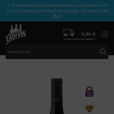
Panneau de gestion des cookies
☀️ Ouverture exceptionnelle de tous vos magasins le 15
Août aux horaires habituels en journée – fermeture 18H
😎🍹
0,00
€
Livraison offerte dans
450,00
€
!
Inscrivez ici votre