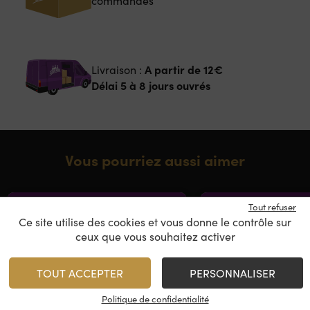
commandes
A partir de
12€
Livraison :
Délai 5 à 8 jours ouvrés
Vous pourriez aussi aimer
CLASSIC
BIO ATTIT
Tout refuser
Ce site utilise des cookies et vous donne le contrôle sur
ceux que vous souhaitez activer
TOUT ACCEPTER
PERSONNALISER
Politique de confidentialité