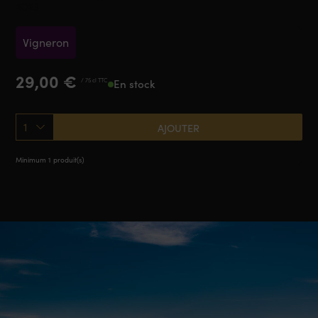
2023
Vigneron
29,00
€
/ 75 cl TTC
En stock
1
AJOUTER
Minimum 1 produit(s)