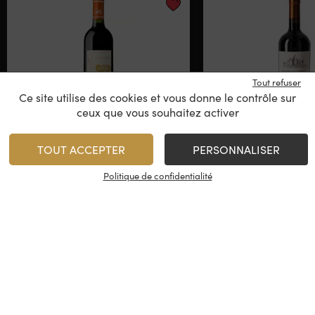
Tout refuser
Ce site utilise des cookies et vous donne le contrôle sur
ceux que vous souhaitez activer
Château Maison Neuve
Château de la
TOUT ACCEPTER
PERSONNALISER
Caractè
Politique de confidentialité
Côtes de Blaye
Côtes de B
2022
2020
9,95
€
/
Rupture de stock
1
AJO