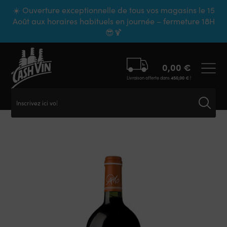
Panneau de gestion des cookies
☀️ Ouverture exceptionnelle de tous vos magasins le 15
Août aux horaires habituels en journée – fermeture 18H
😎🍹
0,00
€
Livraison offerte dans
450,00
€
!
Inscrivez ici votr