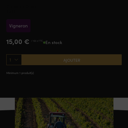
Côtes de Blaye
2022
Vigneron
15,00
€
/ 150 cl TTC
En stock
1
AJOUTER
Minimum 1 produit(s)