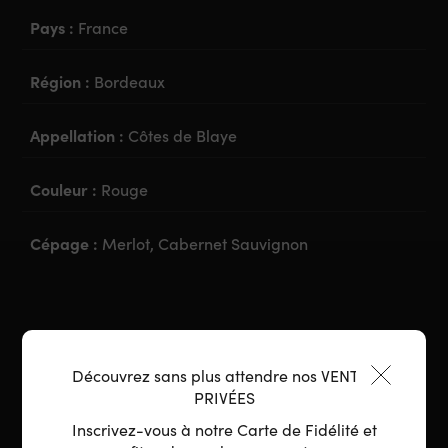
Pays :
France
Région :
Bordeaux
Appellation :
Côtes de Blaye
Couleur :
Rouge
Cépage :
Merlot, Cabernet Sauvignon
Découvrez sans plus attendre nos VENTES
PRIVÉES
Inscrivez-vous à notre Carte de Fidélité et