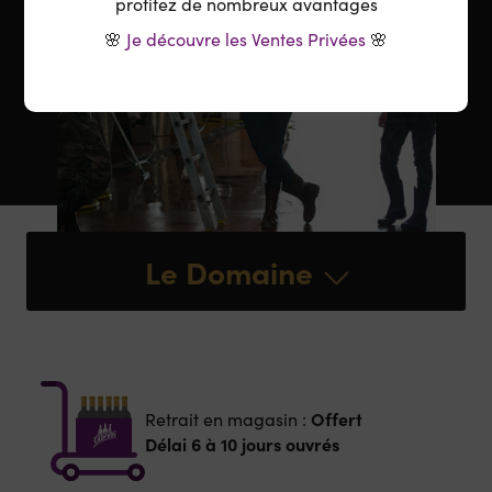
profitez de nombreux avantages
🌸
Je découvre les Ventes Privées
🌸
Le Domaine
Offert
Retrait en magasin :
Délai 6 à 10 jours ouvrés