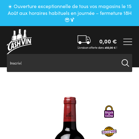
Panneau de gestion des cookies
☀️ Ouverture exceptionnelle de tous vos magasins le 15
Août aux horaires habituels en journée – fermeture 18H
😎🍹
0,00
€
Livraison offerte dans
450,00
€
!
Inscrivez