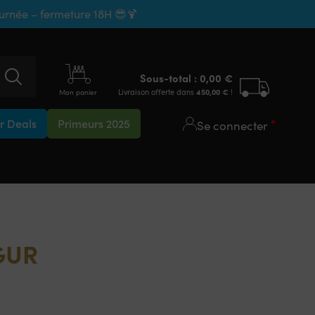
ournée – fermeture 18H 😎🍹
Sous-total :
0,00
€
Livraison offerte dans
450,00
€
!
Mon panier
 Deals
Primeurs 2025
Se connecter
GUR