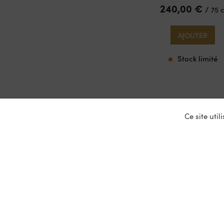
240,00
€
/
75 c
AJOUTER
Stock limité
Ce site uti
Nos ser
Entrepris