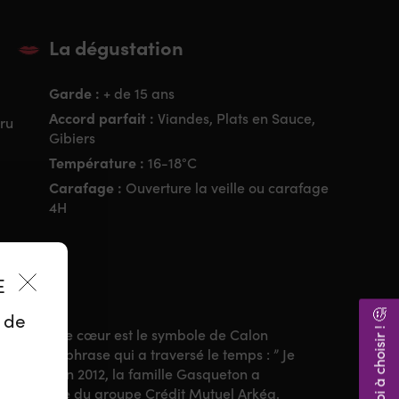
La dégustation
Garde :
+ de 15 ans
Accord parfait :
Viandes, Plats en Sauce,
ru
Gibiers
Température :
16-18°C
Carafage :
Ouverture la veille ou carafage
4H
ES
Aidez-moi à choisir ! 🤔
z de
’étiquette, le cœur est le symbole de Calon
t à cette phrase qui a traversé le temps : ” Je
 à Calon”. En 2012, la famille Gasqueton a
nir, filiale du groupe Crédit Mutuel Arkéa.