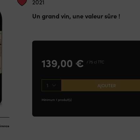
2021
Un grand vin, une valeur sûre !
139,00
€
/ 75 cl TTC
1
AJOUTER
Minimum 1 produit(s)
férence