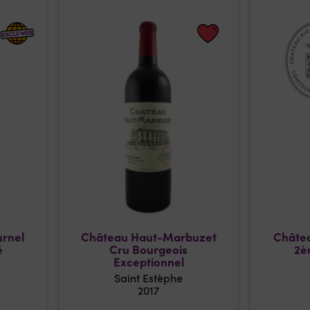
urnel
Château Haut-Marbuzet
Châtea
é
Cru Bourgeois
2è
Exceptionnel
Saint Estèphe
2017