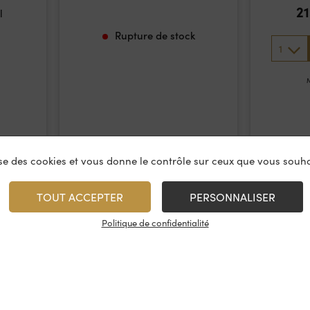
2
l
Rupture de stock
1
M
lise des cookies et vous donne le contrôle sur ceux que vous souha
TOUT ACCEPTER
PERSONNALISER
Politique de confidentialité
vices
À propos
On rest
es & restauration
Le concept
Les cave