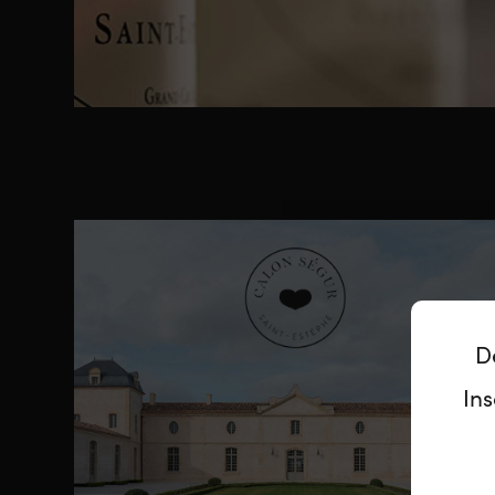
D
Ins