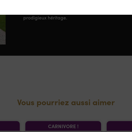
Jean-Pierre Denis, son président, s’est associé à Je
propriétaires du groupe Videlot. Ensemble, ils y o
prodigieux héritage.
Vous pourriez aussi aimer
CARNIVORE !