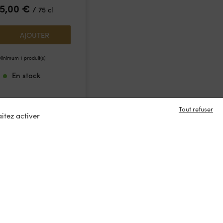
15,00
€
/
75 cl
AJOUTER
inimum 1 produit(s)
En stock
Tout refuser
itez activer
e en contact ?
s