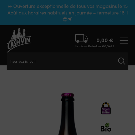
Panneau de gestion des cookies
☀️ Ouverture exceptionnelle de tous vos magasins le 15
Août aux horaires habituels en journée – fermeture 18H
😎🍹
0,00
€
Livraison offerte dans
450,00
€
!
Inscrivez ici votre