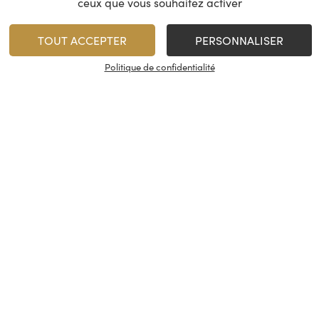
ceux que vous souhaitez activer
TOUT ACCEPTER
PERSONNALISER
Politique de confidentialité
Château Barouillet –
Chateau Barouil
Bergecrac Blanc
Gouyat
Bergerac
Vin de Fra
2024
2023
Rupture de stock
Rupture de stock