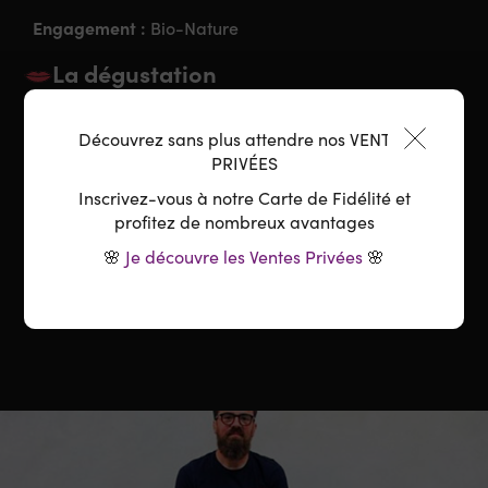
Engagement :
Bio-Nature
La dégustation
Découvrez sans plus attendre nos VENTES
Garde :
A boire
PRIVÉES
Accord parfait :
fruits de mer, du jambon Serrano en
Inscrivez-vous à notre Carte de Fidélité et
chiffonnade, un ceviche de Saint Jacques ou un
profitez de nombreux avantages
Coeur de Neufchatel
🌸
Je découvre les Ventes Privées
🌸
Température :
6-8°C