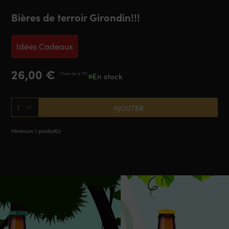
Bières de terroir Girondin!!!
Idées Cadeaux
26,00
€
/ Pack de 6 TTC
En stock
1
AJOUTER
Minimum 1 produit(s)