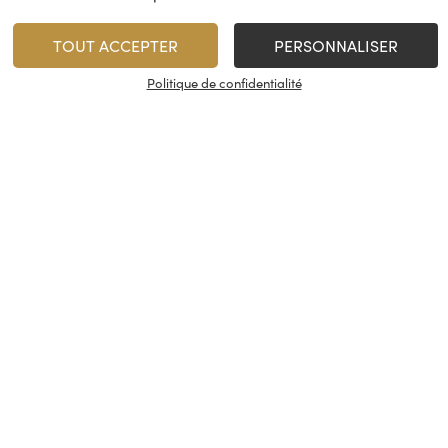
Bières du Monde
TOUT ACCEPTER
PERSONNALISER
Politique de confidentialité
25,00
€
/
Coffret
AJOUTER
Stock limité
Nos services