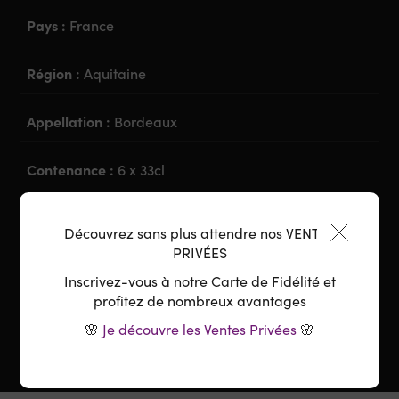
Pays :
France
Région :
Aquitaine
Appellation :
Bordeaux
Contenance :
6 x 33cl
La dégustation
Découvrez sans plus attendre nos VENTES
PRIVÉES
Garde :
À boire
Inscrivez-vous à notre Carte de Fidélité et
profitez de nombreux avantages
🌸
Je découvre les Ventes Privées
🌸