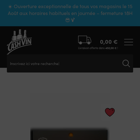
Panneau de gestion des cookies
☀️ Ouverture exceptionnelle de tous vos magasins le 15
Août aux horaires habituels en journée – fermeture 18H
😎🍹
0,00
€
Livraison offerte dans
450,00
€
!
Inscrivez ici votre recherche